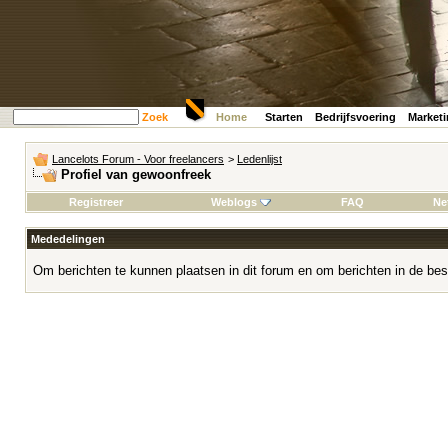
Zoek
Home
Starten
Bedrijfsvoering
Market
Lancelots Forum - Voor freelancers
>
Ledenlijst
Profiel van gewoonfreek
Registreer
Weblogs
FAQ
Ne
Mededelingen
Om berichten te kunnen plaatsen in dit forum en om berichten in de bes