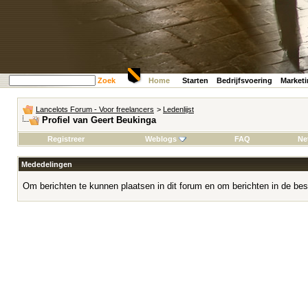
Zoek
Home
Starten
Bedrijfsvoering
Market
Lancelots Forum - Voor freelancers
>
Ledenlijst
Profiel van Geert Beukinga
Registreer
Weblogs
FAQ
Ne
Mededelingen
Om berichten te kunnen plaatsen in dit forum en om berichten in de bes