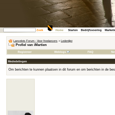
Zoek
Home
Starten
Bedrijfsvoering
Market
Lancelots Forum - Voor freelancers
>
Ledenlijst
Profiel van iMartien
Registreer
Weblogs
FAQ
Ne
Mededelingen
Om berichten te kunnen plaatsen in dit forum en om berichten in de bes