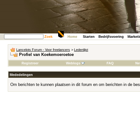
Zoek
Home
Starten
Bedrijfsvoering
Market
Lancelots Forum - Voor freelancers
>
Ledenlijst
Profiel van Koekemoeroetoe
Registreer
Weblogs
FAQ
Ne
Mededelingen
Om berichten te kunnen plaatsen in dit forum en om berichten in de bes