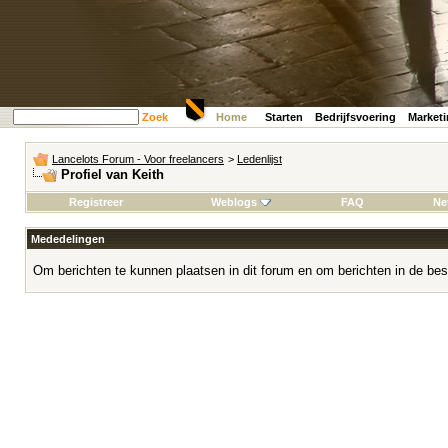
Zoek
Home
Starten
Bedrijfsvoering
Market
Lancelots Forum - Voor freelancers
>
Ledenlijst
Profiel van Keith
Registreer
Weblogs
FAQ
Ne
Mededelingen
Om berichten te kunnen plaatsen in dit forum en om berichten in de bes