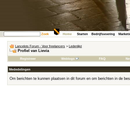
Zoek
Home
Starten
Bedrijfsvoering
Market
Lancelots Forum - Voor freelancers
>
Ledenlijst
Profiel van Lievia
Registreer
Weblogs
FAQ
Ne
Mededelingen
Om berichten te kunnen plaatsen in dit forum en om berichten in de bes