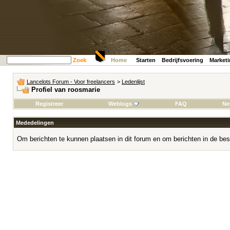
Zoek
Home
Starten
Bedrijfsvoering
Market
Lancelots Forum - Voor freelancers
>
Ledenlijst
Profiel van roosmarie
Registreer
Weblogs
FAQ
Ne
Mededelingen
Om berichten te kunnen plaatsen in dit forum en om berichten in de bes