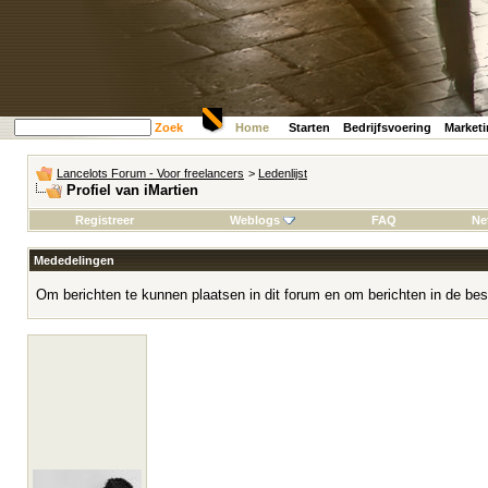
Zoek
Home
Starten
Bedrijfsvoering
Market
Lancelots Forum - Voor freelancers
>
Ledenlijst
Profiel van iMartien
Registreer
Weblogs
FAQ
Ne
Mededelingen
Om berichten te kunnen plaatsen in dit forum en om berichten in de bes