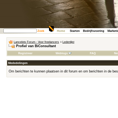
Zoek
Home
Starten
Bedrijfsvoering
Market
Lancelots Forum - Voor freelancers
>
Ledenlijst
Profiel van BiConsultant
Registreer
Weblogs
FAQ
Ne
Mededelingen
Om berichten te kunnen plaatsen in dit forum en om berichten in de bes