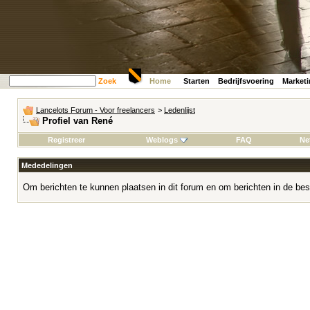
Zoek
Home
Starten
Bedrijfsvoering
Market
Lancelots Forum - Voor freelancers
>
Ledenlijst
Profiel van René
Registreer
Weblogs
FAQ
Ne
Mededelingen
Om berichten te kunnen plaatsen in dit forum en om berichten in de bes