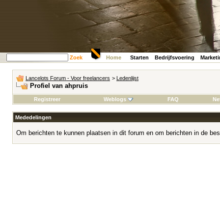
Zoek
Home
Starten
Bedrijfsvoering
Market
Lancelots Forum - Voor freelancers
>
Ledenlijst
Profiel van ahpruis
Registreer
Weblogs
FAQ
Ne
Mededelingen
Om berichten te kunnen plaatsen in dit forum en om berichten in de bes