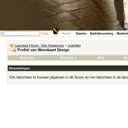
Zoek
Home
Starten
Bedrijfsvoering
Market
Lancelots Forum - Voor freelancers
>
Ledenlijst
Profiel van Wenskaart Design
Registreer
Weblogs
FAQ
Ne
Mededelingen
Om berichten te kunnen plaatsen in dit forum en om berichten in de bes