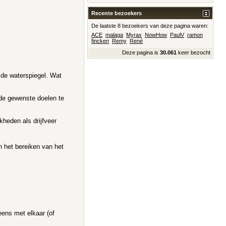
Recente bezoekers
De laatste 8 bezoekers van deze pagina waren:
ACE
malaga
Myrax
NowHow
PaulV
ramon
fincken
Remy
René
Deze pagina is
30.061
keer bezocht
 de waterspiegel. Wat
 de gewenste doelen te
kheden als drijfveer
n het bereiken van het
eens met elkaar (of