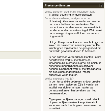
Freelance-diensten
Welke diensten bied je als freelancer aan?
Training, coaching, Andere diensten
Jouw dienstverlening in eigen woorden
IIk laat mijn klanten ervaren dat ze meer in
hun mars hebben dan ze denken. Met
respect voor de klant nemen we een duik in
het diepe, onder de waterspiegel. Wat maakt
dat sommige dingen wel lukken en andere
dingen niet?
Het geeft mij een kick als we inzicht krijgen in
zaken die sluimerend aanwezig waren. Dat
inzicht geeft mijn klanten de gelegenheid om
nu wel de gewenste doelen te bereiken.
Ik doe dat voor verschillende klanten. In het
bedrijfsleven werk ik met teams en
individuen die interesse in groei en inzicht in
onbenutte mogelijkheden als drijfveer
hebben. Daarnaast werk ik met freelancers
die hun eigen onderneming (meer)
succesvol willen maken.
Welke expertise heb je?
Ik ben iemand die gedreven is door groei en
samen meer realiseren. Zij is inventief en
intuitief wat zich uit in haar manier van
contact maken en het bereiken van het
gewenste doel.
Eigen persoonlijke ervaringen maakt dat ik
uit persoonlijke situaties kan putten als ik
anderen coach. Het is geen praten over, het
is realiteit.