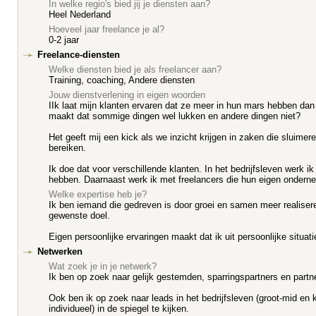
In welke regio's bied jij je diensten aan?
Heel Nederland
Hoeveel jaar freelance je al?
0-2 jaar
Freelance-diensten
Welke diensten bied je als freelancer aan?
Training, coaching, Andere diensten
Jouw dienstverlening in eigen woorden
IIk laat mijn klanten ervaren dat ze meer in hun mars hebben da
maakt dat sommige dingen wel lukken en andere dingen niet?
Het geeft mij een kick als we inzicht krijgen in zaken die sluim
bereiken.
Ik doe dat voor verschillende klanten. In het bedrijfsleven werk ik
hebben. Daarnaast werk ik met freelancers die hun eigen ondern
Welke expertise heb je?
Ik ben iemand die gedreven is door groei en samen meer realiseren.
gewenste doel.
Eigen persoonlijke ervaringen maakt dat ik uit persoonlijke situati
Netwerken
Wat zoek je in je netwerk?
Ik ben op zoek naar gelijk gestemden, sparringspartners en par
Ook ben ik op zoek naar leads in het bedrijfsleven (groot-mid en k
individueel) in de spiegel te kijken.