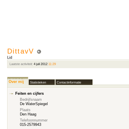
DittavV
Lid
Laatste activiteit:
4 juli 2012
11:29
Over mij
Statistieken
Contactinformatie
Feiten en cijfers
Bedrijfsnaam
De WaterSpiegel
Plaats
Den Haag
Telefoonnummer
015-2579943