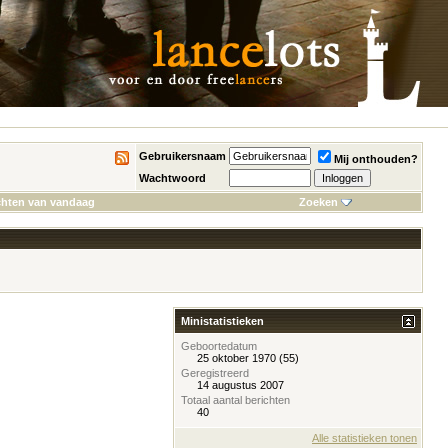
Gebruikersnaam
Mij onthouden?
Wachtwoord
chten van vandaag
Zoeken
Ministatistieken
Geboortedatum
25 oktober 1970 (55)
Geregistreerd
14 augustus 2007
Totaal aantal berichten
40
Alle statistieken tonen