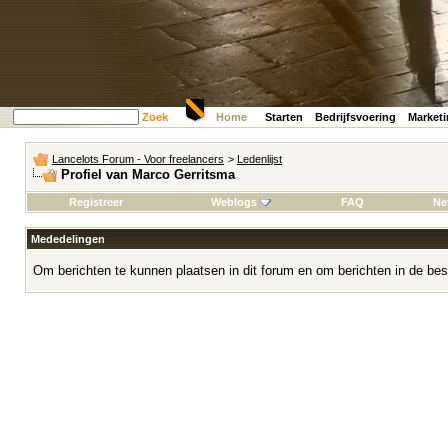
Zoek
Home
Starten
Bedrijfsvoering
Market
Lancelots Forum - Voor freelancers
>
Ledenlijst
Profiel van Marco Gerritsma
Registreer
Weblogs
FAQ
Ne
Mededelingen
Om berichten te kunnen plaatsen in dit forum en om berichten in de bes