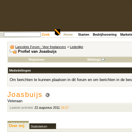
Zoek
Home
Starten
Bedrijfsvoering
Market
Lancelots Forum - Voor freelancers
>
Ledenlijst
Profiel van Joasbuijs
Registreer
Weblogs
Mededelingen
Om berichten te kunnen plaatsen in dit forum en om berichten in de bes
Joasbuijs
Veteraan
Laatste activiteit:
22 augustus 2011
10:27
Over mij
Statistieken