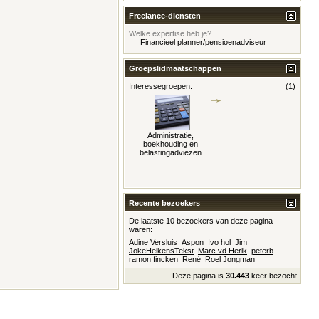
Freelance-diensten
Welke expertise heb je?
Financieel planner/pensioenadviseur
Groepslidmaatschappen
Interessegroepen:
(1)
Administratie,
boekhouding en
belastingadviezen
Recente bezoekers
De laatste 10 bezoekers van deze pagina
waren:
Adine Versluis
Aspon
Ivo hol
Jim
JokeHeikensTekst
Marc vd Herik
peterb
ramon fincken
René
Roel Jongman
Deze pagina is
30.443
keer bezocht