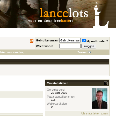
Gebruikersnaam
Mij onthouden?
Wachtwoord
chten van vandaag
Zoeken
Ministatistieken
Geregistreerd
29 april 2010
Totaal aantal berichten
116
Weblogartikelen
0
Alle statistieken tonen