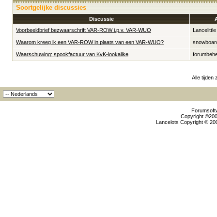
Soortgelijke discussies
Discussie
Voorbeeldbrief bezwaarschrift VAR-ROW i.p.v. VAR-WUO
Lancelittle
Waarom kreeg ik een VAR-ROW in plaats van een VAR-WUO?
snowboar
Waarschuwing: spookfactuur van KvK-lookalike
forumbeh
Alle tijden
Forumsoftw
Copyright ©2000
Lancelots Copyright © 200