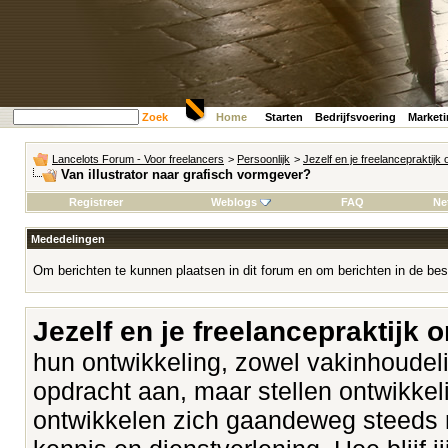
Zoek
Home
Starten
Bedrijfsvoering
Market
Lancelots Forum - Voor freelancers
>
Persoonlijk
>
Jezelf en je freelancepraktijk
Van illustrator naar grafisch vormgever?
Registreer
Weblogs
FAQ
Ne
Mededelingen
Om berichten te kunnen plaatsen in dit forum en om berichten in de bes
Jezelf en je freelancepraktijk 
hun ontwikkeling, zowel vakinhoudeli
opdracht aan, maar stellen ontwikk
ontwikkelen zich gaandeweg steeds 