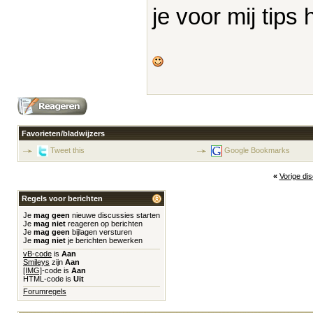
je voor mij tips
Favorieten/bladwijzers
Tweet this
Google Bookmarks
«
Vorige di
Regels voor berichten
Je
mag geen
nieuwe discussies starten
Je
mag niet
reageren op berichten
Je
mag geen
bijlagen versturen
Je
mag niet
je berichten bewerken
vB-code
is
Aan
Smileys
zijn
Aan
[IMG]
-code is
Aan
HTML-code is
Uit
Forumregels