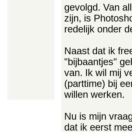
gevolgd. Van al
zijn, is Photosh
redelijk onder d
Naast dat ik fre
"bijbaantjes" g
van. Ik wil mij 
(parttime) bij 
willen werken.
Nu is mijn vraa
dat ik eerst me