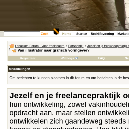
Zoek
Home
Starten
Bedrijfsvoering
Market
Lancelots Forum - Voor freelancers
>
Persoonlijk
>
Jezelf en je freelancepraktijk
Van illustrator naar grafisch vormgever?
Registreer
Weblogs
FAQ
Ne
Mededelingen
Om berichten te kunnen plaatsen in dit forum en om berichten in de bes
Jezelf en je freelancepraktijk 
hun ontwikkeling, zowel vakinhoudeli
opdracht aan, maar stellen ontwikk
ontwikkelen zich gaandeweg steeds 