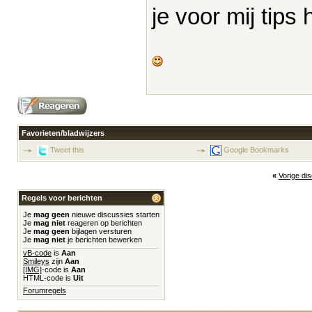
je voor mij tips
Favorieten/bladwijzers
Tweet this
Google Bookmarks
«
Vorige di
Regels voor berichten
Je
mag geen
nieuwe discussies starten
Je
mag niet
reageren op berichten
Je
mag geen
bijlagen versturen
Je
mag niet
je berichten bewerken
vB-code
is
Aan
Smileys
zijn
Aan
[IMG]
-code is
Aan
HTML-code is
Uit
Forumregels