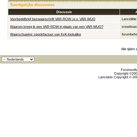
Soortgelijke discussies
Discussie
Voorbeeldbrief bezwaarschrift VAR-ROW i.p.v. VAR-WUO
Lancelittle
Waarom kreeg ik een VAR-ROW in plaats van een VAR-WUO?
snowboar
Waarschuwing: spookfactuur van KvK-lookalike
forumbeh
Alle tijden
Forumsoftw
Copyright ©2000
Lancelots Copyright © 200