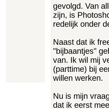
gevolgd. Van al
zijn, is Photosh
redelijk onder d
Naast dat ik fre
"bijbaantjes" g
van. Ik wil mij 
(parttime) bij 
willen werken.
Nu is mijn vraa
dat ik eerst me