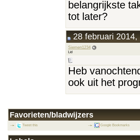
belangrijkste t
tot later?
28 februari 2014,
Siemen1234
Lid
Heb vanochtend 
ook uit het pr
Favorieten/bladwijzers
Tweet this
Google Bookmarks