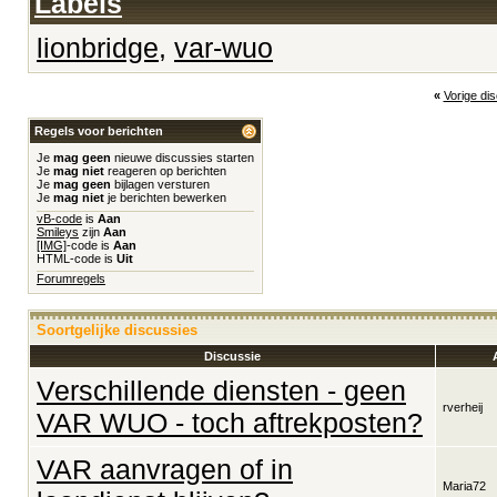
Labels
lionbridge
,
var-wuo
«
Vorige di
Regels voor berichten
Je
mag geen
nieuwe discussies starten
Je
mag niet
reageren op berichten
Je
mag geen
bijlagen versturen
Je
mag niet
je berichten bewerken
vB-code
is
Aan
Smileys
zijn
Aan
[IMG]
-code is
Aan
HTML-code is
Uit
Forumregels
Soortgelijke discussies
Discussie
Verschillende diensten - geen
rverheij
VAR WUO - toch aftrekposten?
VAR aanvragen of in
Maria72