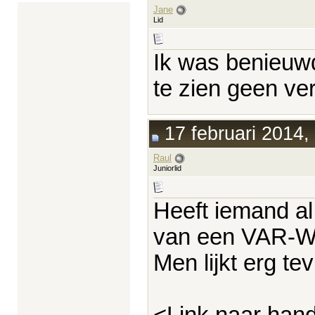
Jane
Lid
Ik was benieuwd
te zien geen ve
17 februari 2014,
Raul
Juniorlid
Heeft iemand al
van een VAR-WU
Men lijkt erg te
<Link naar hand