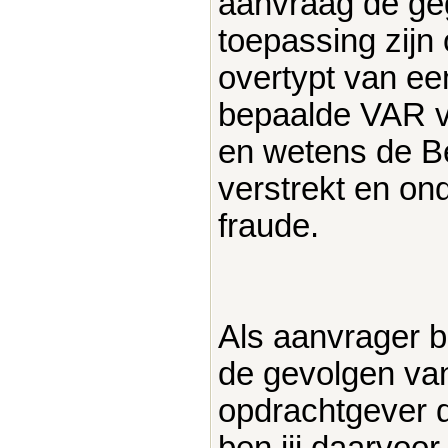
aanvraag de ge
toepassing zijn 
overtypt van ee
bepaalde VAR ver
en wetens de Be
verstrekt en on
fraude.
Als aanvrager b
de gevolgen van
opdrachtgever d
ben jij daarvoor