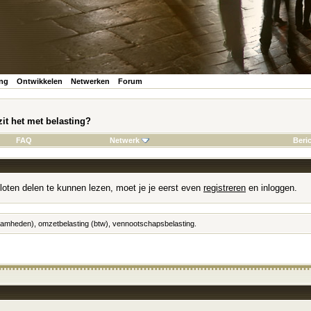
ing
Ontwikkelen
Netwerken
Forum
zit het met belasting?
FAQ
Netwerk
Beri
loten delen te kunnen lezen, moet je je eerst even
registreren
en inloggen.
zaamheden), omzetbelasting (btw), vennootschapsbelasting.