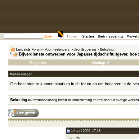
Zoek
Home
Starten
Bedrijfsvoering
Market
Lancelots Forum - Voor freelancers
>
Bedrijfsvoering
>
Belasting
Bijverdienste ontwerpen voor Japanse tijdschriftuitgever, hoe 
Registreer
Weblogs
Mededelingen
Om berichten te kunnen plaatsen in dit forum en om berichten in de bes
Belasting
Inkomstenbelasting (winst uit onderneming en resultaat uit overige werk
14 april 2009, 17:18
titia