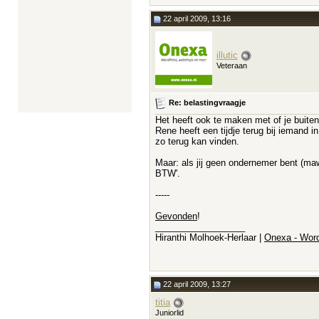
22 april 2009, 13:16
illutic
Veteraan
Re: belastingvraagje
Het heeft ook te maken met of je buiten
Rene heeft een tijdje terug bij iemand i
zo terug kan vinden.
Maar: als jij geen ondernemer bent (m
BTW'.
-----
Gevonden
!
__________________
Hiranthi Molhoek-Herlaar |
Onexa - Wor
22 april 2009, 13:27
titia
Juniorlid