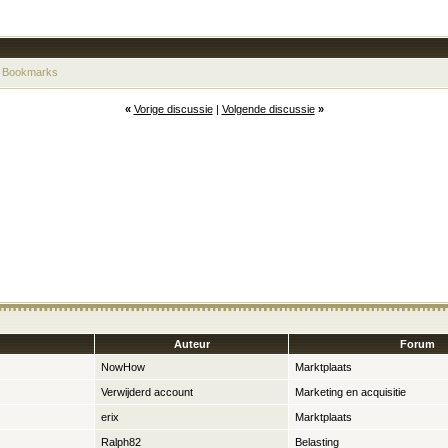
 Bookmarks
«
Vorige discussie
|
Volgende discussie
»
Auteur
Forum
NowHow
Marktplaats
Verwijderd account
Marketing en acquisitie
erix
Marktplaats
Ralph82
Belasting