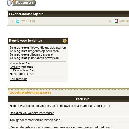
Favorieten/bladwijzers
Tweet this
Google
Regels voor berichten
Je
mag geen
nieuwe discussies starten
Je
mag niet
reageren op berichten
Je
mag geen
bijlagen versturen
Je
mag niet
je berichten bewerken
vB-code
is
Aan
Smileys
zijn
Aan
[IMG]
-code is
Aan
HTML-code is
Uit
Forumregels
Soortgelijke discussies
Discussie
Hulp gevraagd bij het vinden van de nieuwe bureaumanager voor La Red
Reacties via website verbeteren
Tool gezocht voor online kennisbase
Van incidentele opdracht naar meerdere opdrachten: hoe zit het met btw?