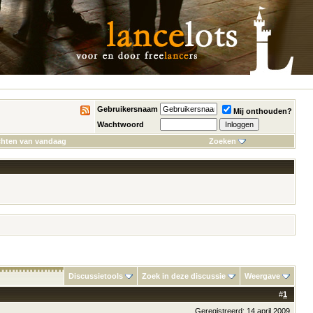
Gebruikersnaam
Mij onthouden?
Wachtwoord
chten van vandaag
Zoeken
Discussietools
Zoek in deze discussie
Weergave
#
1
Geregistreerd: 14 april 2009