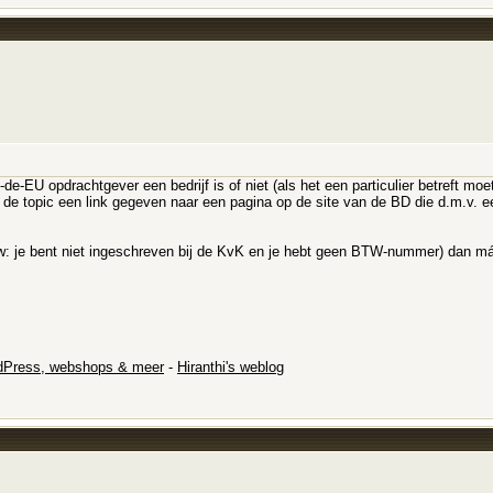
-de-EU opdrachtgever een bedrijf is of niet (als het een particulier betreft m
n de topic een link gegeven naar een pagina op de site van de BD die d.m.v. ee
aw: je bent niet ingeschreven bij de KvK en je hebt geen BTW-nummer) dan 
dPress, webshops & meer
-
Hiranthi's weblog