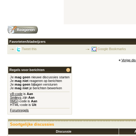
Favorieten/bladwijzers
Tweet this
Google Bookmarks
«
Vorige di
Regels voor berichten
Je
mag geen
nieuwe discussies starten
Je
mag niet
reageren op berichten
Je
mag geen
bijlagen versturen
Je
mag niet
je berichten bewerken
vB-code
is
Aan
Smileys
zijn
Aan
[IMG]
-code is
Aan
HTML-code is
Uit
Forumregels
Soortgelijke discussies
Discussie