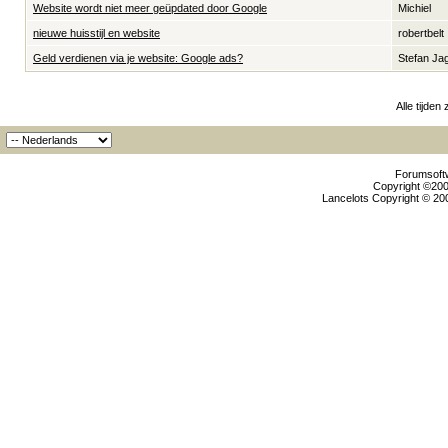
Website wordt niet meer geüpdated door Google
Michiel
nieuwe huisstijl en website
robertbelt
Geld verdienen via je website: Google ads?
Stefan Ja
Alle tijden
Forumsoftw
Copyright ©2000
Lancelots Copyright © 200