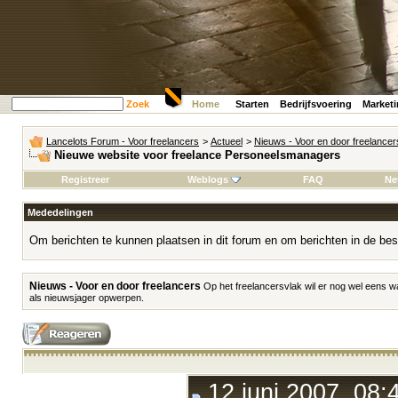
Zoek
Home
Starten
Bedrijfsvoering
Market
Lancelots Forum - Voor freelancers
>
Actueel
>
Nieuws - Voor en door freelancer
Nieuwe website voor freelance Personeelsmanagers
Registreer
Weblogs
FAQ
Ne
Mededelingen
Om berichten te kunnen plaatsen in dit forum en om berichten in de bes
Nieuws - Voor en door freelancers
Op het freelancersvlak wil er nog wel eens w
als nieuwsjager opwerpen.
12 juni 2007, 08: