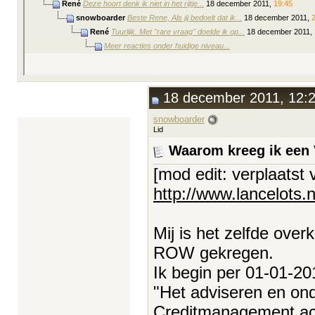
René
Deze hoort denk ik niet in het rijtje...
18 december 2011,
19:45
snowboarder
Beste Rene, Als jij bedoelt dat ik...
18 december 2011,
René
Tuurlijk. Met "rare vraag" doelde ik op...
18 december 2011,
Meer reacties onder huidige niveau...
18 december 2011, 12:
snowboarder
Lid
Waarom kreeg ik een
[mod edit: verplaatst 
http://www.lancelots
Mij is het zelfde o
ROW gekregen.
Ik begin per 01-01-20
"Het adviseren en ond
Creditmanagement acti