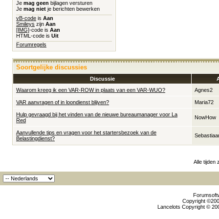
Je
mag geen
bijlagen versturen
Je
mag niet
je berichten bewerken
vB-code
is
Aan
Smileys
zijn
Aan
[IMG]
-code is
Aan
HTML-code is
Uit
Forumregels
Soortgelijke discussies
Discussie
Waarom kreeg ik een VAR-ROW in plaats van een VAR-WUO?
Agnes2
VAR aanvragen of in loondienst blijven?
Maria72
Hulp gevraagd bij het vinden van de nieuwe bureaumanager voor La
NowHow
Red
Aanvullende tips en vragen voor het startersbezoek van de
Sebastiaan
Belastingdienst?
Alle tijden
Forumsoftw
Copyright ©2000
Lancelots Copyright © 200