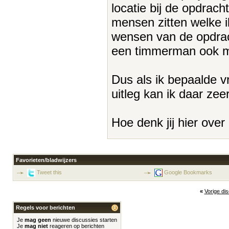
locatie bij de opdrac
mensen zitten welke ik
wensen van de opdrac
een timmerman ook mo
Dus als ik bepaalde v
uitleg kan ik daar ze
Hoe denk jij hier over
Favorieten/bladwijzers
Tweet this
Google Bookmarks
«
Vorige di
Regels voor berichten
Je
mag geen
nieuwe discussies starten
Je
mag niet
reageren op berichten