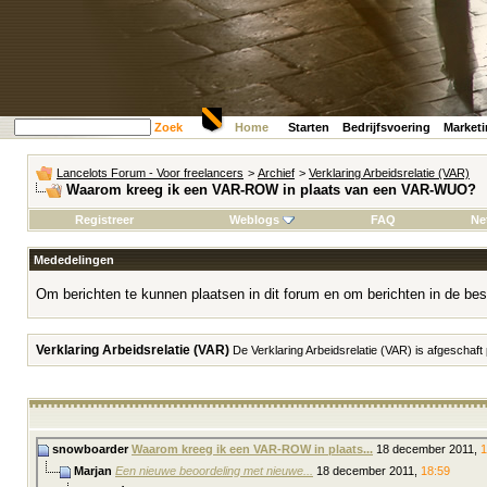
Zoek
Home
Starten
Bedrijfsvoering
Market
Lancelots Forum - Voor freelancers
>
Archief
>
Verklaring Arbeidsrelatie (VAR)
Waarom kreeg ik een VAR-ROW in plaats van een VAR-WUO?
Registreer
Weblogs
FAQ
Ne
Mededelingen
Om berichten te kunnen plaatsen in dit forum en om berichten in de bes
Verklaring Arbeidsrelatie (VAR)
De Verklaring Arbeidsrelatie (VAR) is afgeschaft
snowboarder
Waarom kreeg ik een VAR-ROW in plaats...
18 december 2011,
1
Marjan
Een nieuwe beoordeling met nieuwe...
18 december 2011,
18:59