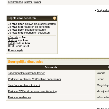
orienterende
,
starter
,
trainer
«
Vorige di
Regels voor berichten
Je
mag geen
nieuwe discussies starten
Je
mag niet
reageren op berichten
Je
mag geen
bijlagen versturen
Je
mag niet
je berichten bewerken
vB-code
is
Aan
Smileys
zijn
Aan
[IMG]
-code is
Aan
HTML-code is
Uit
Forumregels
Soortgelijke discussies
Discussie
Tarief bepalen startende trainer
jolanda
Parttime Freelancer VS Parttime ondernemer
Leond
Tarief als freelance trainer?
MarjaMay
Parttime ZZP'er & het concurrentiebeding
Verwijder
Parttime freelancen
informatie