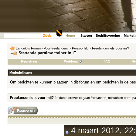
Zoek
Home
Starten
Bedrijfsvoering
Market
Lancelots Forum - Voor freelancers
>
Persoonlijk
>
Freelancen iets voor mij?
Startende parttime trainer in IT
Registreer
Weblogs
FAQ
Ne
Mededelingen
Om berichten te kunnen plaatsen in dit forum en om berichten in de bes
Freelancen iets voor mij?
Je denkt erover te gaan freelancen, misschien eerst par
4 maart 2012, 22