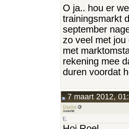
O ja.. hou er we
trainingsmarkt d
september nagen
zo veel met jo
met marktomsta
rekening mee da
duren voordat h
7 maart 2012, 01
Chuckie
Juniorlid
Hoi Roel,