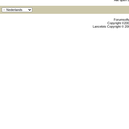
Alle tijden
Forumsoftw
Copyright ©2000
Lancelots Copyright © 200