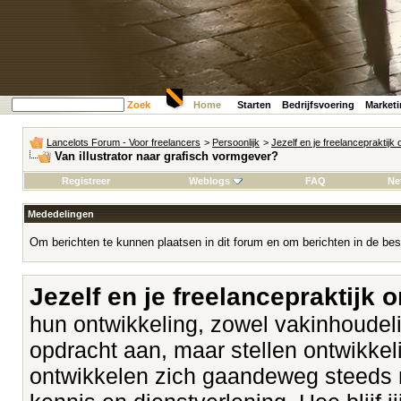
Zoek
Home
Starten
Bedrijfsvoering
Market
Lancelots Forum - Voor freelancers
>
Persoonlijk
>
Jezelf en je freelancepraktijk
Van illustrator naar grafisch vormgever?
Registreer
Weblogs
FAQ
Ne
Mededelingen
Om berichten te kunnen plaatsen in dit forum en om berichten in de bes
Jezelf en je freelancepraktijk 
hun ontwikkeling, zowel vakinhoudeli
opdracht aan, maar stellen ontwikk
ontwikkelen zich gaandeweg steeds 