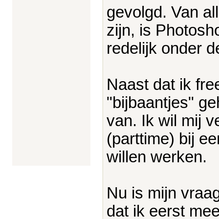
gevolgd. Van al
zijn, is Photosh
redelijk onder d
Naast dat ik fre
"bijbaantjes" g
van. Ik wil mij 
(parttime) bij 
willen werken.
Nu is mijn vraa
dat ik eerst me