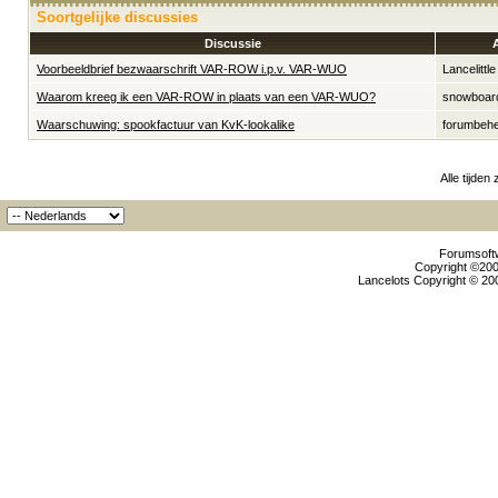
Soortgelijke discussies
Discussie
Voorbeeldbrief bezwaarschrift VAR-ROW i.p.v. VAR-WUO
Lancelittle
Waarom kreeg ik een VAR-ROW in plaats van een VAR-WUO?
snowboar
Waarschuwing: spookfactuur van KvK-lookalike
forumbeh
Alle tijden
Forumsoftw
Copyright ©2000
Lancelots Copyright © 200