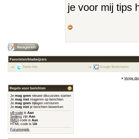
je voor mij tips
Favorieten/bladwijzers
Tweet this
Google Bookmarks
«
Vorige di
Regels voor berichten
Je
mag geen
nieuwe discussies starten
Je
mag niet
reageren op berichten
Je
mag geen
bijlagen versturen
Je
mag niet
je berichten bewerken
vB-code
is
Aan
Smileys
zijn
Aan
[IMG]
-code is
Aan
HTML-code is
Uit
Forumregels