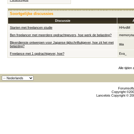
Soortgelijke discussies
Discussie
Starten met freelancen studie
HHvdM
Ben freelancer met meerdere opdrachtgevers, hoe werk de belasting?
memoryta
Bijverdienste ontwerpen voor Japanse tijdschriftuitgever, hoe zit het met
titia
belasting?
Freelance met 1 opdrachtgever, hoe?
Eva_
Alle tijden
Forumsoftw
Copyright ©2000
Lancelots Copyright © 200