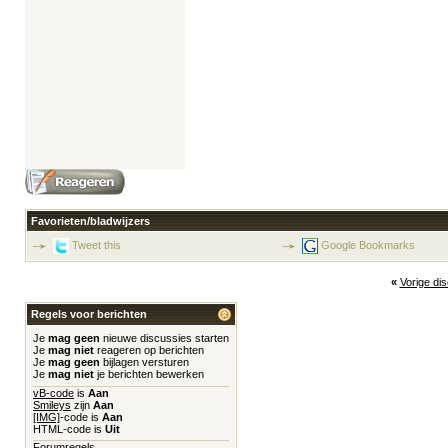
Favorieten/bladwijzers
Tweet this
Google Bookmarks
«
Vorige di
Regels voor berichten
Je
mag geen
nieuwe discussies starten
Je
mag niet
reageren op berichten
Je
mag geen
bijlagen versturen
Je
mag niet
je berichten bewerken
vB-code
is
Aan
Smileys
zijn
Aan
[IMG]
-code is
Aan
HTML-code is
Uit
Forumregels