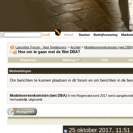
Zoek
Home
Starten
Bedrijfsvoering
Market
Lancelots Forum - Voor freelancers
>
Archief
>
Modelovereenkomsten (wet DBA)
Hoe om te gaan met de Wet DBA?
Registreer
Weblogs
FAQ
Ne
Mededelingen
Om berichten te kunnen plaatsen in dit forum en om berichten in de bes
Modelovereenkomsten (wet DBA)
In het Regeerakkoord 2017 werd aangekondi
herhaaldelijk uitgesteld.
25 oktober 2017, 11:51