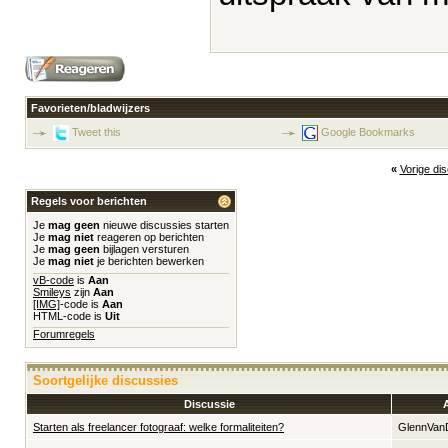
Favorieten/bladwijzers
Tweet this
Google Bookmarks
«
Vorige di
Regels voor berichten
Je
mag geen
nieuwe discussies starten
Je
mag niet
reageren op berichten
Je
mag geen
bijlagen versturen
Je
mag niet
je berichten bewerken
vB-code
is
Aan
Smileys
zijn
Aan
[IMG]
-code is
Aan
HTML-code is
Uit
Forumregels
Soortgelijke discussies
Discussie
Starten als freelancer fotograaf: welke formaliteiten?
GlennVan