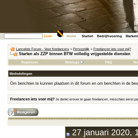
Zoek
Home
Starten
Bedrijfsvoering
Market
Lancelots Forum - Voor freelancers
>
Persoonlijk
>
Freelancen iets voor mij?
Starten als ZZP binnen BTW volledig vrijgestelde diensten
Registreer
Weblogs
FAQ
Ne
Mededelingen
Om berichten te kunnen plaatsen in dit forum en om berichten in de bes
Freelancen iets voor mij?
Je denkt erover te gaan freelancen, misschien eerst par
27 januari 2020, 