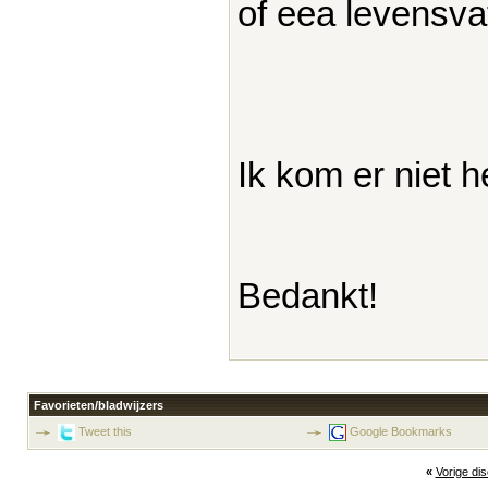
of eea levensva
Ik kom er niet h
Bedankt!
Favorieten/bladwijzers
Tweet this
Google Bookmarks
«
Vorige di