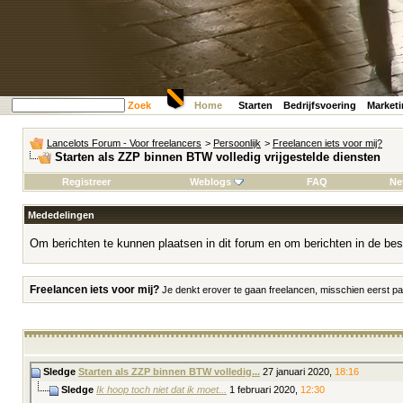
Zoek
Home
Starten
Bedrijfsvoering
Market
Lancelots Forum - Voor freelancers
>
Persoonlijk
>
Freelancen iets voor mij?
Starten als ZZP binnen BTW volledig vrijgestelde diensten
Registreer
Weblogs
FAQ
Ne
Mededelingen
Om berichten te kunnen plaatsen in dit forum en om berichten in de bes
Freelancen iets voor mij?
Je denkt erover te gaan freelancen, misschien eerst par
Sledge
Starten als ZZP binnen BTW volledig...
27 januari 2020,
18:16
Sledge
Ik hoop toch niet dat ik moet...
1 februari 2020,
12:30