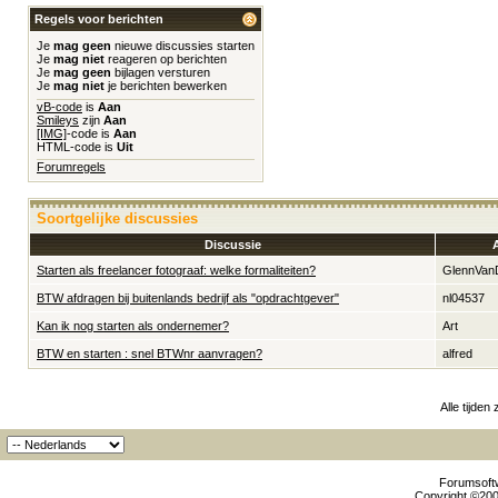
Regels voor berichten
Je
mag geen
nieuwe discussies starten
Je
mag niet
reageren op berichten
Je
mag geen
bijlagen versturen
Je
mag niet
je berichten bewerken
vB-code
is
Aan
Smileys
zijn
Aan
[IMG]
-code is
Aan
HTML-code is
Uit
Forumregels
Soortgelijke discussies
Discussie
Starten als freelancer fotograaf: welke formaliteiten?
GlennVan
BTW afdragen bij buitenlands bedrijf als "opdrachtgever"
nl04537
Kan ik nog starten als ondernemer?
Art
BTW en starten : snel BTWnr aanvragen?
alfred
Alle tijden
Forumsoftw
Copyright ©2000