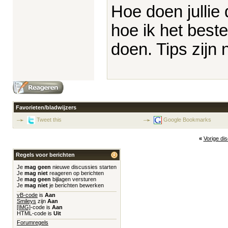
Hoe doen jullie
hoe ik het best
doen. Tips zijn 
Favorieten/bladwijzers
Tweet this
Google Bookmarks
«
Vorige di
Regels voor berichten
Je
mag geen
nieuwe discussies starten
Je
mag niet
reageren op berichten
Je
mag geen
bijlagen versturen
Je
mag niet
je berichten bewerken
vB-code
is
Aan
Smileys
zijn
Aan
[IMG]
-code is
Aan
HTML-code is
Uit
Forumregels