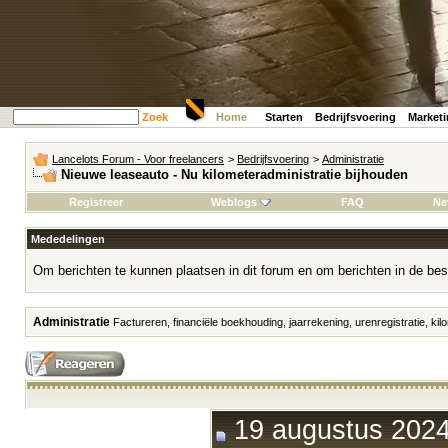
Zoek
Home
Starten
Bedrijfsvoering
Market
Lancelots Forum - Voor freelancers
>
Bedrijfsvoering
>
Administratie
Nieuwe leaseauto - Nu kilometeradministratie bijhouden
Registreer
Weblogs
FAQ
Ne
Mededelingen
Om berichten te kunnen plaatsen in dit forum en om berichten in de bes
Administratie
Factureren, financiële boekhouding, jaarrekening, urenregistratie, kilo
19 augustus 2024