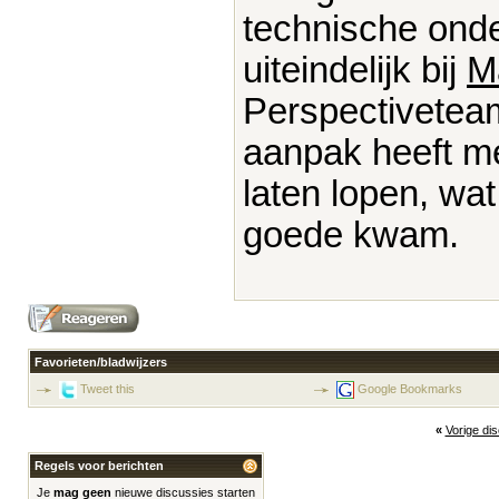
technische onde
uiteindelijk bij
M
Perspectivetea
aanpak heeft me
laten lopen, wat
goede kwam.
Favorieten/bladwijzers
Tweet this
Google Bookmarks
«
Vorige di
Regels voor berichten
Je
mag geen
nieuwe discussies starten