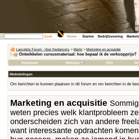
Zoek
Home
Starten
Bedrijfsvoering
Market
Lancelots Forum - Voor freelancers
>
Markt
>
Marketing en acquisitie
Ontwikkelen cursusmateriaal: hoe bepaal ik de verkoopprijs?
Registreer
Weblogs
FAQ
Ne
Mededelingen
Om berichten te kunnen plaatsen in dit forum en om berichten in de bes
Marketing en acquisitie
Sommige
weten precies welk klantprobleem z
onderscheiden zich van andere freela
want interessante opdrachten komen v