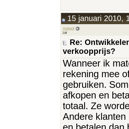
15 januari 2010, 
melwol
Lid
Re: Ontwikkelen
verkoopprijs?
Wanneer ik mate
rekening mee of
gebruiken. Somm
afkopen en beta
totaal. Ze word
Andere klanten k
en betalen dan 