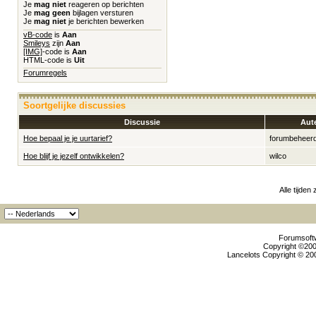
Je
mag niet
reageren op berichten
Je
mag geen
bijlagen versturen
Je
mag niet
je berichten bewerken
vB-code
is
Aan
Smileys
zijn
Aan
[IMG]
-code is
Aan
HTML-code is
Uit
Forumregels
Soortgelijke discussies
Discussie
Aut
Hoe bepaal je je uurtarief?
forumbeheer
Hoe blijf je jezelf ontwikkelen?
wilco
Alle tijden
Forumsoftw
Copyright ©2000
Lancelots Copyright © 200