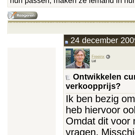
hun passen, maken ze iemand in hun 
24 december 2009
Freeinx
Lid
Ontwikkelen cur
verkoopprijs?
Ik ben bezig om
heb hiervoor ook
Omdat dit voor m
vragen. Misschi