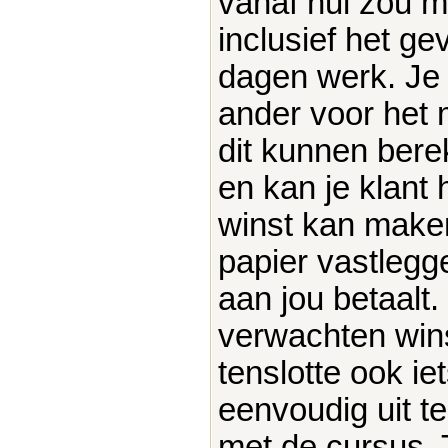
vanaf nul zou m
inclusief het g
dagen werk. Je 
ander voor het 
dit kunnen bere
en kan je klant 
winst kan make
papier vastlegg
aan jou betaalt. 
verwachten wins
tenslotte ook iet
eenvoudig uit t
met de cursus. 