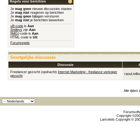
Regels voor berichten
Je
mag geen
nieuwe discussies starten
Je
mag niet
reageren op berichten
Je
mag geen
bijlagen versturen
Je
mag niet
je berichten bewerken
vB-code
is
Aan
Smileys
zijn
Aan
[IMG]
-code is
Aan
HTML-code is
Uit
Forumregels
Soortgelijke discussies
Discussie
Freelancer gezocht (opdracht)
Internet Marketing - freelance verkoper
raoul.milh
gezocht
Alle tijden
Forumsoftw
Copyright ©2000
Lancelots Copyright © 200