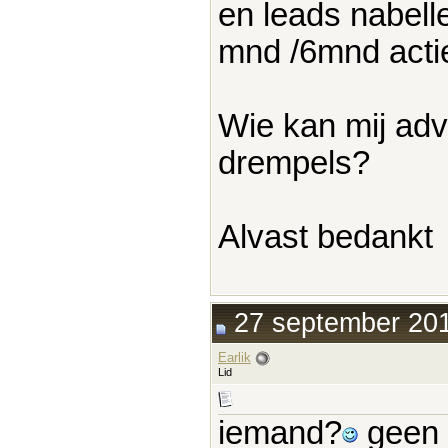
en leads nabell
mnd /6mnd acti
Wie kan mij adv
drempels?
Alvast bedankt
27 september 201
Earlik
Lid
iemand?
geen 