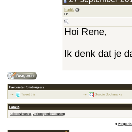
Earlik
Lid
Hoi Rene,
Ik denk dat je 
Favorieten/bladwijzers
Tweet this
Google Bookmarks
Labels
saleassistentie
,
verkoopondersteuning
«
Vorige di