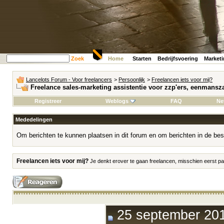
Zoek
Home
Starten
Bedrijfsvoering
Market
Lancelots Forum - Voor freelancers
>
Persoonlijk
>
Freelancen iets voor mij?
Freelance sales-marketing assistentie voor zzp'ers, eenmansz
Registreer
Weblogs
FAQ
Ne
Mededelingen
Om berichten te kunnen plaatsen in dit forum en om berichten in de bes
Freelancen iets voor mij?
Je denkt erover te gaan freelancen, misschien eerst par
25 september 201