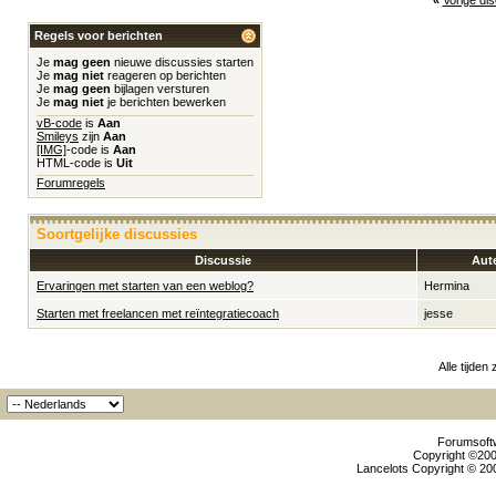
«
Vorige di
Regels voor berichten
Je
mag geen
nieuwe discussies starten
Je
mag niet
reageren op berichten
Je
mag geen
bijlagen versturen
Je
mag niet
je berichten bewerken
vB-code
is
Aan
Smileys
zijn
Aan
[IMG]
-code is
Aan
HTML-code is
Uit
Forumregels
Soortgelijke discussies
Discussie
Aut
Ervaringen met starten van een weblog?
Hermina
Starten met freelancen met reïntegratiecoach
jesse
Alle tijden
Forumsoftw
Copyright ©2000
Lancelots Copyright © 200