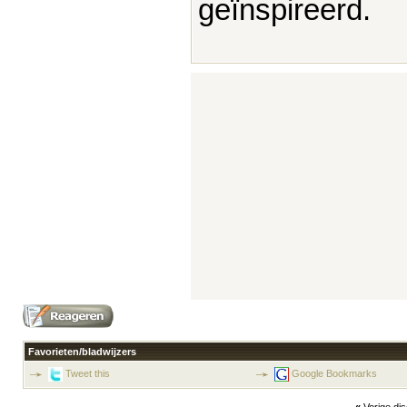
geïnspireerd.
Favorieten/bladwijzers
Tweet this
Google Bookmarks