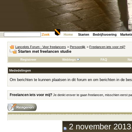
Zoek
Home
Starten
Bedrijfsvoering
Market
Lancelots Forum - Voor freelancers
>
Persoonlijk
>
Freelancen iets voor mij?
Starten met freelancen studie
Registreer
Weblogs
FAQ
Ne
Mededelingen
Om berichten te kunnen plaatsen in dit forum en om berichten in de bes
Freelancen iets voor mij?
Je denkt erover te gaan freelancen, misschien eerst par
2 november 2013,