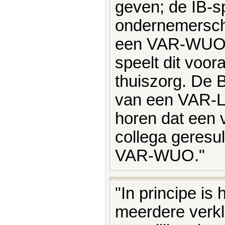
geven; de IB-sp
ondernemersch
een VAR-WUO/D
speelt dit voor
thuiszorg. De Be
van een VAR-L
horen dat een 
collega geresul
VAR-WUO."
"In principe is
meerdere verkl