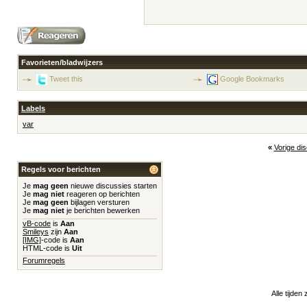
Favorieten/bladwijzers
Tweet this
Google Bookmarks
Labels
var
«
Vorige di
Regels voor berichten
Je
mag geen
nieuwe discussies starten
Je
mag niet
reageren op berichten
Je
mag geen
bijlagen versturen
Je
mag niet
je berichten bewerken
vB-code
is
Aan
Smileys
zijn
Aan
[IMG]
-code is
Aan
HTML-code is
Uit
Forumregels
Alle tijden