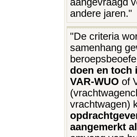
aangevraagd vo
andere jaren."
"De criteria wo
samenhang gew
beroepsbeoef
doen en toch
VAR-WUO
of 
(vrachtwagench
vrachtwagen) 
opdrachtgeve
aangemerkt a