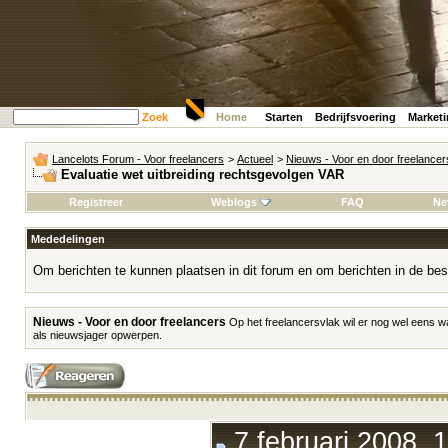
Zoek
Home
Starten
Bedrijfsvoering
Market
Lancelots Forum - Voor freelancers
>
Actueel
>
Nieuws - Voor en door freelancer
Evaluatie wet uitbreiding rechtsgevolgen VAR
Registreer
Weblogs
FAQ
Ne
Mededelingen
Om berichten te kunnen plaatsen in dit forum en om berichten in de bes
Nieuws - Voor en door freelancers
Op het freelancersvlak wil er nog wel eens w
als nieuwsjager opwerpen.
7 februari 2008, 