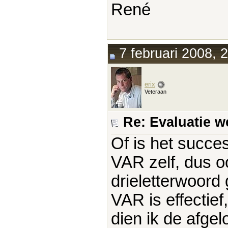
René
7 februari 2008, 
erix
Veteraan
Re: Evaluatie w
Of is het succ
VAR zelf, dus o
drieletterwoord 
VAR is effectie
dien ik de afge