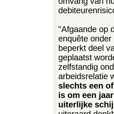
omvang van hun
debiteurenrisico
"Afgaande op d
enquête onder
beperkt deel v
geplaatst worde
zelfstandig o
arbeidsrelatie 
slechts een o
is om een jaa
uiterlijke sc
uiteraard denk