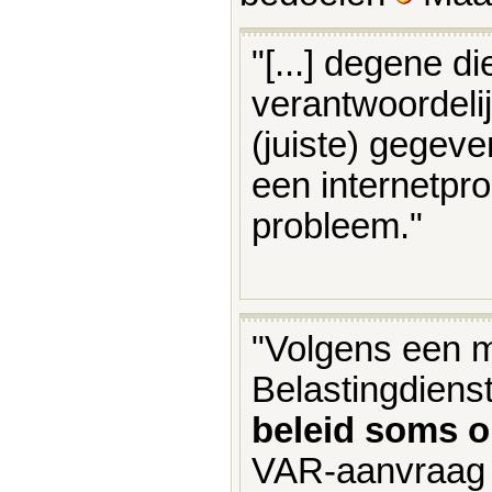
"[...] degene d
verantwoordelij
(juiste) gegev
een internetpr
probleem."
"Volgens een 
Belastingdienst
beleid soms o
VAR-aanvraag w