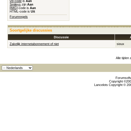
vB-code
is
Aan
Smileys
zijn
Aan
[IMG]
-code is
Aan
HTML-code is
Uit
Forumregels
Soortgelijke discussies
Discussie
Zakelijk internetabonnement of niet
sioux
Alle tijden
Forumsoftw
Copyright ©2000
Lancelots Copyright © 200