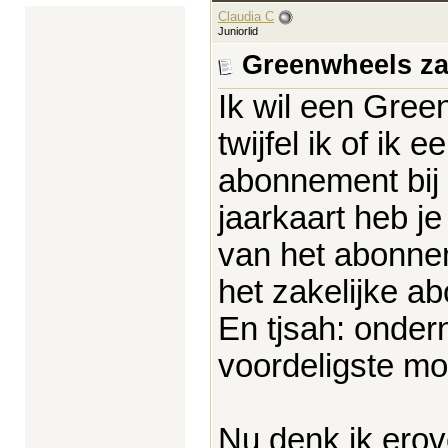
Claudia C
Juniorlid
Greenwheels za
Ik wil een Gre
twijfel ik of ik 
abonnement bij 
jaarkaart heb je
van het abonnem
het zakelijke a
En tjsah: onder
voordeligste mo
Nu denk ik erov