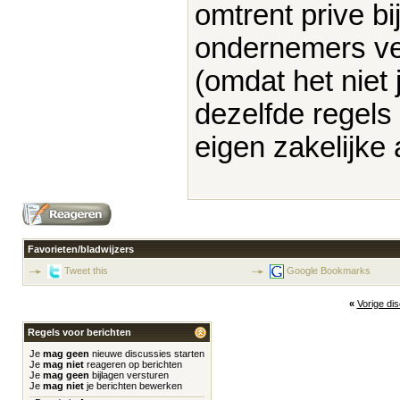
omtrent prive bi
ondernemers ver
(omdat het niet 
dezelfde regels 
eigen zakelijke 
Favorieten/bladwijzers
Tweet this
Google Bookmarks
«
Vorige di
Regels voor berichten
Je
mag geen
nieuwe discussies starten
Je
mag niet
reageren op berichten
Je
mag geen
bijlagen versturen
Je
mag niet
je berichten bewerken