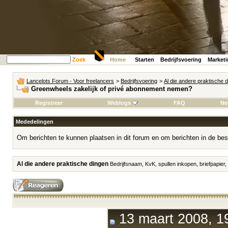
Zoek
Home
Starten
Bedrijfsvoering
Market
Lancelots Forum - Voor freelancers
>
Bedrijfsvoering
>
Al die andere praktische 
Greenwheels zakelijk of privé abonnement nemen?
Registreer
Weblogs
FAQ
Ne
Mededelingen
Om berichten te kunnen plaatsen in dit forum en om berichten in de bes
Al die andere praktische dingen
Bedrijfsnaam, KvK, spullen inkopen, briefpapier,
13 maart 2008, 1