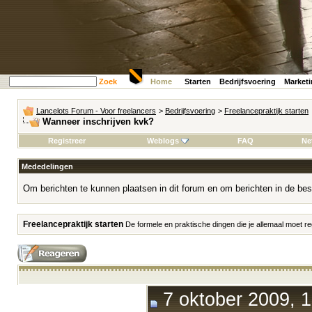
Zoek
Home
Starten
Bedrijfsvoering
Market
Lancelots Forum - Voor freelancers
>
Bedrijfsvoering
>
Freelancepraktijk starten
Wanneer inschrijven kvk?
Registreer
Weblogs
FAQ
Ne
Mededelingen
Om berichten te kunnen plaatsen in dit forum en om berichten in de bes
Freelancepraktijk starten
De formele en praktische dingen die je allemaal moet reg
7 oktober 2009, 1