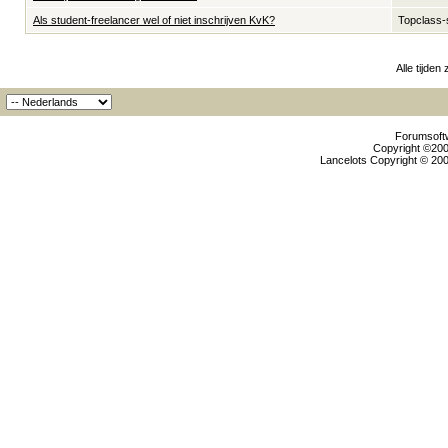
Als student-freelancer wel of niet inschrijven KvK?
Topclass-
Alle tijden
Forumsoftw
Copyright ©2000
Lancelots Copyright © 200