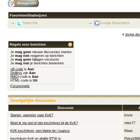
Favorieten/bladwijzers
Tweet this
Google Bookmarks
«
Vorige di
Regels voor berichten
Je
mag geen
nieuwe discussies starten
Je
mag niet
reageren op berichten
Je
mag geen
bijlagen versturen
Je
mag niet
je berichten bewerken
vB-code
is
Aan
Smileys
zijn
Aan
[IMG]
-code is
Aan
HTML-code is
Uit
Forumregels
Soortgelijke discussies
Discussie
Starten, wanneer naar KvK?
kozw
Moet ik me wel of niet inschrijven bij de KvK?
mies77
KVK inschrijven, een kleine tip / nuance
Klaas
inschrijven KvK en afgifte BTW nr.
Petra1966