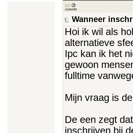
Ivo
Juniorlid
Wanneer inschr
Hoi ik wil als 
alternatieve sfee
Ipc kan ik het n
gewoon mensen 
fulltime vanweg
Mijn vraag is d
De een zegt dat
inschrijven bij d