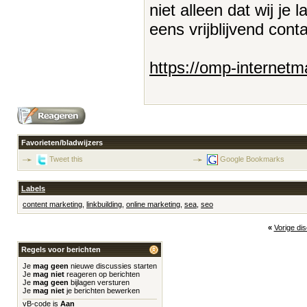
niet alleen dat wij je
eens vrijblijvend con
https://omp-internetm
Favorieten/bladwijzers
Tweet this
Google Bookmarks
Labels
content marketing
,
linkbuilding
,
online marketing
,
sea
,
seo
«
Vorige di
Regels voor berichten
Je
mag geen
nieuwe discussies starten
Je
mag niet
reageren op berichten
Je
mag geen
bijlagen versturen
Je
mag niet
je berichten bewerken
vB-code
is
Aan