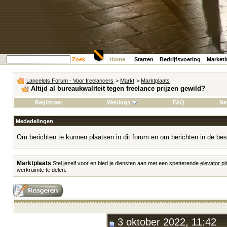
Zoek
Home
Starten
Bedrijfsvoering
Market
Lancelots Forum - Voor freelancers
>
Markt
>
Marktplaats
Altijd al bureaukwaliteit tegen freelance prijzen gewild?
Registreer
Weblogs
FAQ
Ne
Mededelingen
Om berichten te kunnen plaatsen in dit forum en om berichten in de bes
Marktplaats
Stel jezelf voor en bied je diensten aan met een spetterende
elevator pi
werkruimte te delen.
3 oktober 2022, 11:42