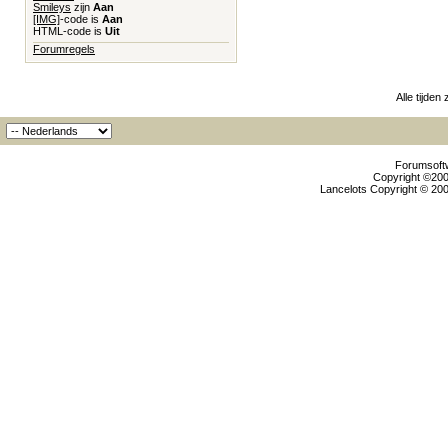
Smileys
zijn
Aan
[IMG]
-code is
Aan
HTML-code is
Uit
Forumregels
Alle tijden
Forumsoftw
Copyright ©2000
Lancelots Copyright © 200