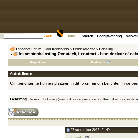
Zoek
Home
Starten
Bedrijfsvoering
Market
Lancelots Forum - Voor freelancers
>
Bedrijfsvoering
>
Belasting
Inkomstenbelasting Onduidelijk contract - bemiddelaar of det
Registreer
Weblogs
Mededelingen
Om berichten te kunnen plaatsen in dit forum en om berichten in de bes
Belasting
Inkomstenbelasting (winst uit onderneming en resultaat uit overige werk
27 september 2013, 21:49
aschoots