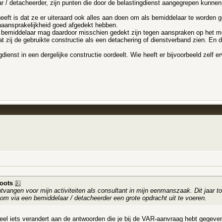
aar / detacheerder, zijn punten die door de belastingdienst aangegrepen kunne
eeft is dat ze er uiteraard ook alles aan doen om als bemiddelaar te worde
aansprakelijkheid goed afgedekt hebben.
De bemiddelaar mag daardoor misschien gedekt zijn tegen aanspraken op het moe
t zij de gebruikte constructie als een detachering of dienstverband zien. En d
dienst in een dergelijke constructie oordeelt. Wie heeft er bijvoorbeeld zelf 
oots
ngen voor mijn activiteiten als consultant in mijn eenmanszaak. Dit jaar tot
om via een bemiddelaar / detacheerder een grote opdracht uit te voeren.
eel iets verandert aan de antwoorden die je bij de VAR-aanvraag hebt gegeven.