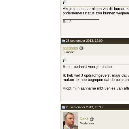
Als je in een jaar alleen via dit burea
ondernemersstatus zou kunnen wegne
__________________
René
28 september 2013, 12:09
aschoots
Juniorlid
Rene, bedankt voor je reactie.
Ik heb wel 3 opdrachtgevers, maar dat 
maken. Ik heb begrepen dat de belasti
Klopt mijn aanname mbt verlies van af
28 september 2013, 13:30
René
Moderator