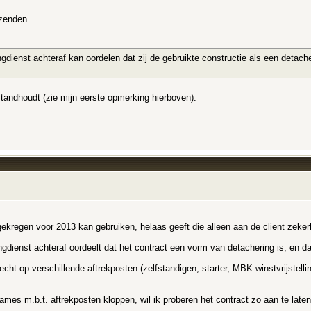
tzenden.
tingdienst achteraf kan oordelen dat zij de gebruikte constructie als een detac
 standhoudt (zie mijn eerste opmerking hierboven).
ekregen voor 2013 kan gebruiken, helaas geeft die alleen aan de client zeker
ngdienst achteraf oordeelt dat het contract een vorm van detachering is, en 
recht op verschillende aftrekposten (zelfstandigen, starter, MBK winstvrijstellin
ames m.b.t. aftrekposten kloppen, wil ik proberen het contract zo aan te late