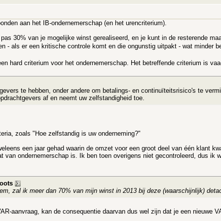
onden aan het IB-ondernemerschap (en het urencriterium).
jk pas 30% van je mogelijke winst gerealiseerd, en je kunt in de resterende 
en - als er een kritische controle komt en die ongunstig uitpakt - wat minder be
n hard criterium voor het ondernemerschap. Het betreffende criterium is vaag
tgevers te hebben, onder andere om betalings- en continuïteitsrisico's te v
opdrachtgevers af en neemt uw zelfstandigheid toe.
iteria, zoals "Hoe zelfstandig is uw onderneming?"
eleens een jaar gehad waarin de omzet voor een groot deel van één klant kwa
t van ondernemerschap is. Ik ben toen overigens niet gecontroleerd, dus ik w
oots
m, zal ik meer dan 70% van mijn winst in 2013 bij deze (waarschijnlijk) det
VAR-aanvraag, kan de consequentie daarvan dus wel zijn dat je een nieuwe V