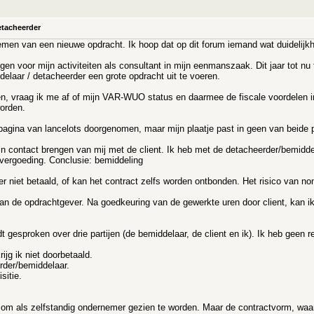
etacheerder
nemen van een nieuwe opdracht. Ik hoop dat op dit forum iemand wat duidelijk
 voor mijn activiteiten als consultant in mijn eenmanszaak. Dit jaar tot nu 
elaar / detacheerder een grote opdracht uit te voeren.
n, vraag ik me af of mijn VAR-WUO status en daarmee de fiscale voordelen in
orden.
agina van lancelots doorgenomen, maar mijn plaatje past in geen van beide pl
 in contact brengen van mij met de client. Ik heb met de detacheerder/bemidde
 vergoeding. Conclusie: bemiddeling
 er niet betaald, of kan het contract zelfs worden ontbonden. Het risico van non
van de opdrachtgever. Na goedkeuring van de gewerkte uren door client, kan i
 gesproken over drie partijen (de bemiddelaar, de client en ik). Ik heb geen r
ijg ik niet doorbetaald.
erder/bemiddelaar.
sitie.
 om als zelfstandig ondernemer gezien te worden. Maar de contractvorm, waars