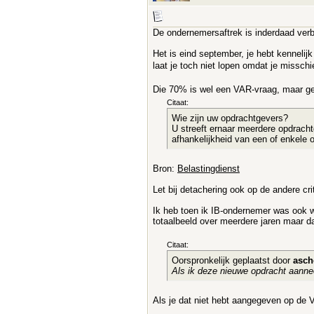
De ondernemersaftrek is inderdaad verb
Het is eind september, je hebt kenneli
laat je toch niet lopen omdat je misschi
Die 70% is wel een VAR-vraag, maar gee
Citaat:
Wie zijn uw opdrachtgevers?
U streeft ernaar meerdere opdrach
afhankelijkheid van een of enkele 
Bron:
Belastingdienst
Let bij detachering ook op de andere cr
Ik heb toen ik IB-ondernemer was ook w
totaalbeeld over meerdere jaren maar da
Citaat:
Oorspronkelijk geplaatst door
asch
Als ik deze nieuwe opdracht aannee
Als je dat niet hebt aangegeven op de 
__________________