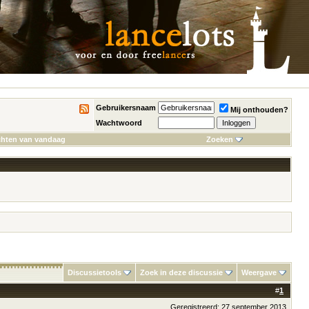
Gebruikersnaam
Mij onthouden?
Wachtwoord
chten van vandaag
Zoeken
Discussietools
Zoek in deze discussie
Weergave
#
1
Geregistreerd: 27 september 2013