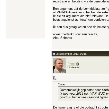
registratie en betaling via de bemiddel
Een argument dat de bemiddelaar zelf g
of VAR-DGA verklaring hebben de keten
Ik zie dit argument als niet relevant. 
belastingdienst achteraf kan oordelen da
Ik zou dus graag weten hoe de belasting
alvast bedankt voor een reactie,
Alex Schoots
28 september 2013, 00:16
René
Moderator
Citaat:
Oorspronkelijk geplaatst door
asch
Ik heb voor 2013 een VAR-WUO ontva
good. Ik heb nu een aanbod liggen 
De hamvraag is of die opdracht structur