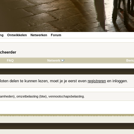
ing
Ontwikkelen
Netwerken
Forum
acheerder
FAQ
Netwerk
Beri
loten delen te kunnen lezen, moet je je eerst even
registreren
en inloggen.
zaamheden), omzetbelasting (btw), vennootschapsbelasting.