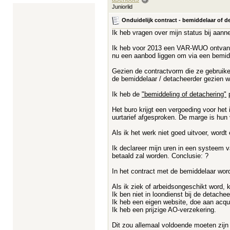
Juniorlid
Onduidelijk contract - bemiddelaar of d
Ik heb vragen over mijn status bij aan
Ik heb voor 2013 een VAR-WUO ontvangen
nu een aanbod liggen om via een bemidd
Gezien de contractvorm die ze gebruike
de bemiddelaar / detacheerder gezien w
Ik heb de
"bemiddeling of detachering"
p
Het buro krijgt een vergoeding voor het
uurtarief afgesproken. De marge is hun
Als ik het werk niet goed uitvoer, wordt
Ik declareer mijn uren in een systeem 
betaald zal worden. Conclusie: ?
In het contract met de bemiddelaar wordt
Als ik ziek of arbeidsongeschikt word, kr
Ik ben niet in loondienst bij de detache
Ik heb een eigen website, doe aan acqui
Ik heb een prijzige AO-verzekering.
Dit zou allemaal voldoende moeten zijn