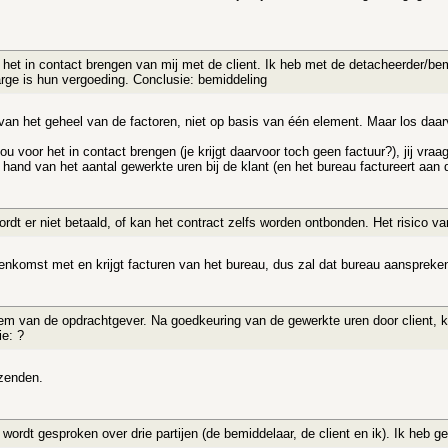
r het in contact brengen van mij met de client. Ik heb met de detacheerder/be
rge is hun vergoeding. Conclusie: bemiddeling
an het geheel van de factoren, niet op basis van één element. Maar los daarva
u voor het in contact brengen (je krijgt daarvoor toch geen factuur?), jij vra
 hand van het aantal gewerkte uren bij de klant (en het bureau factureert aan
ordt er niet betaald, of kan het contract zelfs worden ontbonden. Het risico van 
enkomst met en krijgt facturen van het bureau, dus zal dat bureau aanspreken
eem van de opdrachtgever. Na goedkeuring van de gewerkte uren door client, k
ie: ?
tzenden.
wordt gesproken over drie partijen (de bemiddelaar, de client en ik). Ik heb g