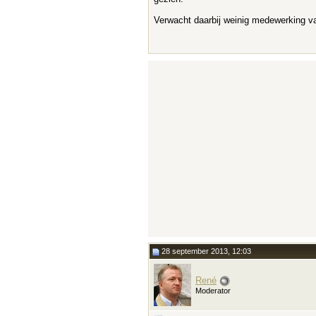
Verwacht daarbij weinig medewerking va
28 september 2013, 12:03
René
Moderator