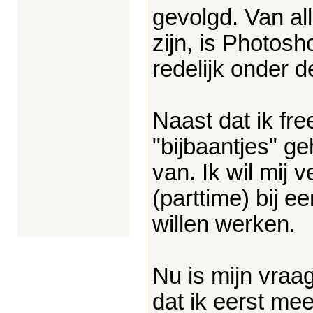
gevolgd. Van al
zijn, is Photosh
redelijk onder d
Naast dat ik fre
"bijbaantjes" g
van. Ik wil mij 
(parttime) bij 
willen werken.
Nu is mijn vraa
dat ik eerst me