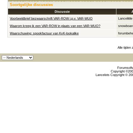
Soortgelijke discussies
Discussie
Voorbeeldbrief bezwaarschrift VAR-ROW i.p.v. VAR-WUO
Lancelittle
Waarom kreeg ik een VAR-ROW in plaats van een VAR-WUO?
snowboar
Waarschuwing: spookfactuur van KvK-lookalike
forumbeh
Alle tijden
Forumsoftw
Copyright ©2000
Lancelots Copyright © 200