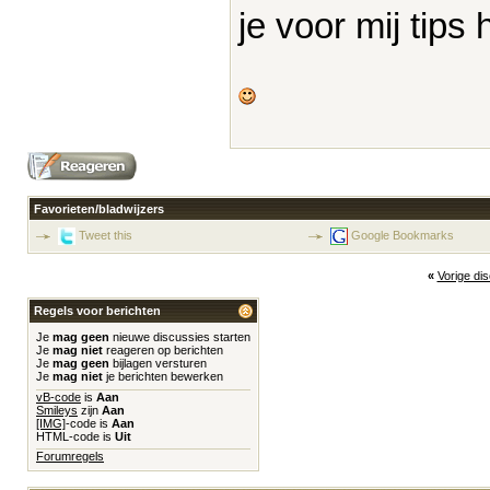
je voor mij tips
Favorieten/bladwijzers
Tweet this
Google Bookmarks
«
Vorige di
Regels voor berichten
Je
mag geen
nieuwe discussies starten
Je
mag niet
reageren op berichten
Je
mag geen
bijlagen versturen
Je
mag niet
je berichten bewerken
vB-code
is
Aan
Smileys
zijn
Aan
[IMG]
-code is
Aan
HTML-code is
Uit
Forumregels