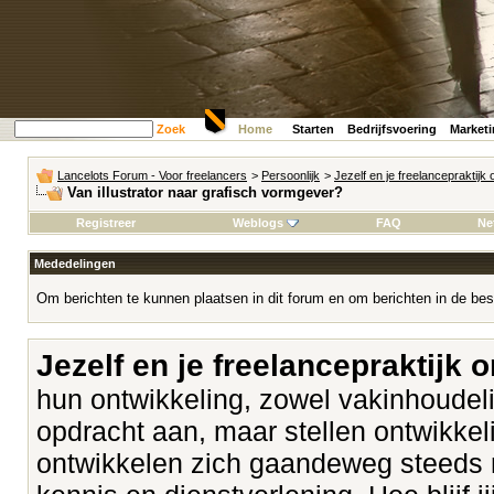
Zoek
Home
Starten
Bedrijfsvoering
Market
Lancelots Forum - Voor freelancers
>
Persoonlijk
>
Jezelf en je freelancepraktijk
Van illustrator naar grafisch vormgever?
Registreer
Weblogs
FAQ
Ne
Mededelingen
Om berichten te kunnen plaatsen in dit forum en om berichten in de bes
Jezelf en je freelancepraktijk 
hun ontwikkeling, zowel vakinhoudeli
opdracht aan, maar stellen ontwikk
ontwikkelen zich gaandeweg steeds 