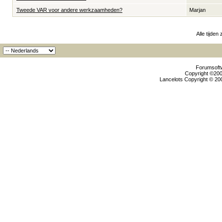
Tweede VAR voor andere werkzaamheden?
Marjan
Alle tijden
Forumsoftw
Copyright ©2000
Lancelots Copyright © 200