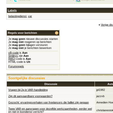
Labels
belastingdienst
,
var
«
Vorige di
Regels voor berichten
Je
mag geen
nieuwe discussies starten
Je
mag niet
reageren op berichten
Je
mag geen
bijlagen versturen
Je
mag niet
je berichten bewerken
vB-code
is
Aan
Smileys
zijn
Aan
[IMG]
-code is
Aan
HTML-code is
Uit
Forumregels
Soortgelijke discussies
Discussie
Aut
Vragen bij 2g in VAR-handleiding
jpl1982
Zijn dit aanvaardbare voorwaarden?
jazzvb
Gezocht: ervaringsverhalen van freelancers die failliet zijn gegaan
Annedien Ho
Twee VAR-en aanvragen voor dezelfde werkzaamheden, eerder wel
christianesto
en niet in loondienst verricht?