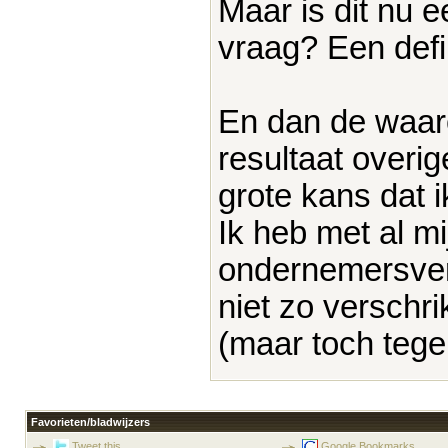
Maar is dit nu 
vraag? Een defin
En dan de waarom
resultaat overi
grote kans dat
Ik heb met al m
ondernemersver
niet zo verschri
(maar toch tege
Favorieten/bladwijzers
Tweet this
Google Bookmarks