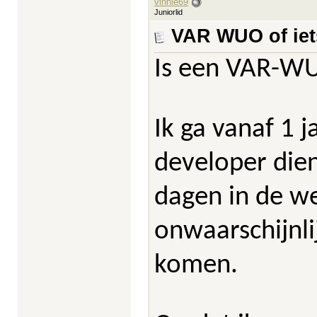
vinnie69
Juniorlid
VAR WUO of iet
Is een VAR-WU
Ik ga vanaf 1 j
developer dien
dagen in de we
onwaarschijnli
komen.