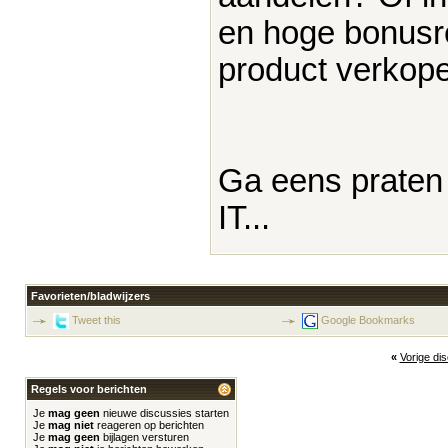
en hoge bonusr
product verkop
Ga eens praten 
IT...
Favorieten/bladwijzers
Tweet this
Google Bookmarks
«
Vorige di
Regels voor berichten
Je
mag geen
nieuwe discussies starten
Je
mag niet
reageren op berichten
Je
mag geen
bijlagen versturen