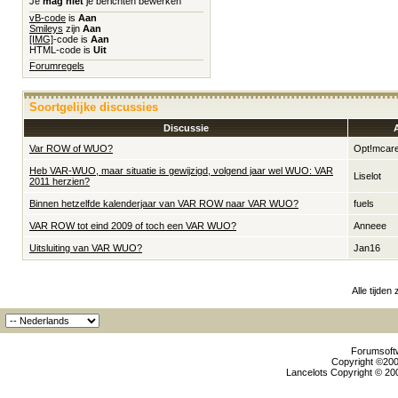
Je
mag niet
je berichten bewerken
vB-code
is
Aan
Smileys
zijn
Aan
[IMG]
-code is
Aan
HTML-code is
Uit
Forumregels
Soortgelijke discussies
Discussie
Var ROW of WUO?
Opt!mcar
Heb VAR-WUO, maar situatie is gewijzigd, volgend jaar wel WUO: VAR
Liselot
2011 herzien?
Binnen hetzelfde kalenderjaar van VAR ROW naar VAR WUO?
fuels
VAR ROW tot eind 2009 of toch een VAR WUO?
Anneee
Uitsluiting van VAR WUO?
Jan16
Alle tijden
Forumsoftw
Copyright ©2000
Lancelots Copyright © 200