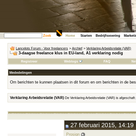
Zoek
Home
Starten
Bedrijfsvoering
Market
Lancelots Forum - Voor freelancers
>
Archief
>
Verklaring Arbeidsrelatie (VAR)
3-daagse freelance klus in EU-land, A1 verklaring nodig
Registreer
Weblogs
FAQ
Ne
Mededelingen
Om berichten te kunnen plaatsen in dit forum en om berichten in de bes
Verklaring Arbeidsrelatie (VAR)
De Verklaring Arbeidsrelatie (VAR) is afgeschaft
27 februari 2015, 14:19
Prosign