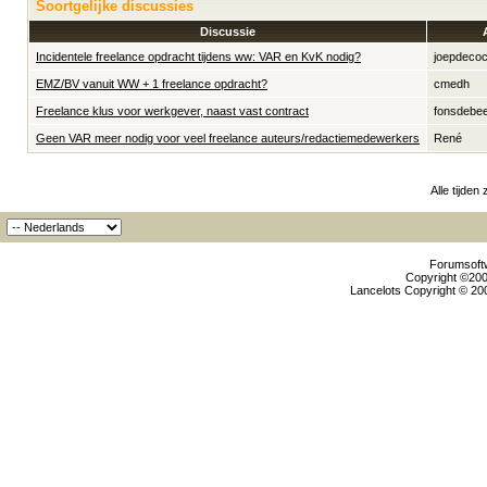
Soortgelijke discussies
Discussie
Incidentele freelance opdracht tijdens ww: VAR en KvK nodig?
joepdeco
EMZ/BV vanuit WW + 1 freelance opdracht?
cmedh
Freelance klus voor werkgever, naast vast contract
fonsdebe
Geen VAR meer nodig voor veel freelance auteurs/redactiemedewerkers
René
Alle tijden
Forumsoftw
Copyright ©2000
Lancelots Copyright © 200