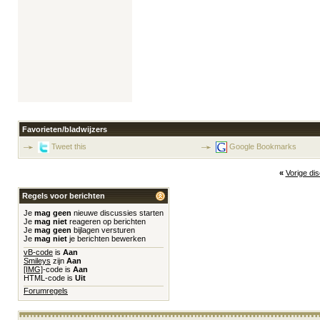
Favorieten/bladwijzers
Tweet this
Google Bookmarks
«
Vorige di
Regels voor berichten
Je
mag geen
nieuwe discussies starten
Je
mag niet
reageren op berichten
Je
mag geen
bijlagen versturen
Je
mag niet
je berichten bewerken
vB-code
is
Aan
Smileys
zijn
Aan
[IMG]
-code is
Aan
HTML-code is
Uit
Forumregels