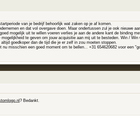
startperiode van je bedrijf behoorlijk wat zaken op je af komen.
 ondernemen en dat vol overgave doen. Maar ondertussen zul je ook nieuwe a
ed mogelijk uit te willen voeren verlies je aan de andere kant de binding met
e mogelijkheid te geven om jouw acquisitie aan mij uit te besteden. Win / Win 
altijd goedkoper dan de tijd die je er zelf in zou moeten stoppen.
het nu misschien een goed moment om te bellen... +31 654620682 voor een "go
tomlogo.nl
? Bedankt.