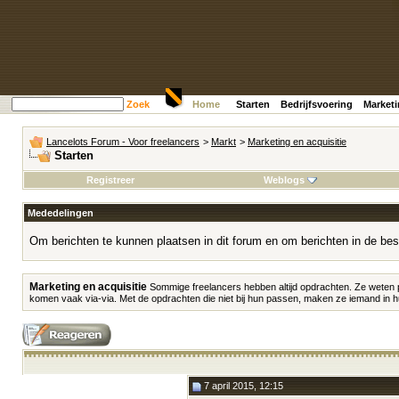
Zoek
Home
Starten
Bedrijfsvoering
Market
Lancelots Forum - Voor freelancers
>
Markt
>
Marketing en acquisitie
Starten
Registreer
Weblogs
Mededelingen
Om berichten te kunnen plaatsen in dit forum en om berichten in de bes
Marketing en acquisitie
Sommige freelancers hebben altijd opdrachten. Ze weten 
komen vaak via-via. Met de opdrachten die niet bij hun passen, maken ze iemand in hu
7 april 2015, 12:15