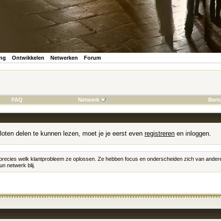
ing
Ontwikkelen
Netwerken
Forum
FAQ
Netwerk
Beri
loten delen te kunnen lezen, moet je je eerst even
registreren
en inloggen.
precies welk klantprobleem ze oplossen. Ze hebben focus en onderscheiden zich van andere 
n netwerk blij.