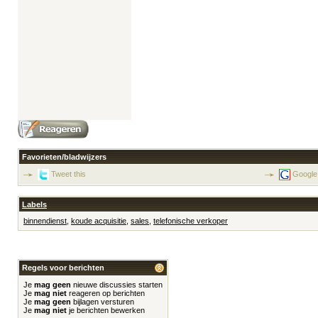
Favorieten/bladwijzers
Tweet this
Google
Labels
binnendienst
,
koude acquisitie
,
sales
,
telefonische verkoper
Regels voor berichten
Je
mag geen
nieuwe discussies starten
Je
mag niet
reageren op berichten
Je
mag geen
bijlagen versturen
Je
mag niet
je berichten bewerken