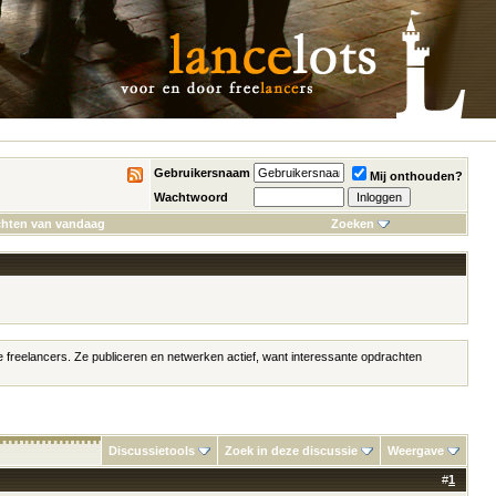
Gebruikersnaam
Mij onthouden?
Wachtwoord
chten van vandaag
Zoeken
freelancers. Ze publiceren en netwerken actief, want interessante opdrachten
Discussietools
Zoek in deze discussie
Weergave
#
1