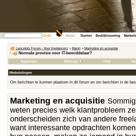
Zoek
Home
Starten
Bedrijfsvoering
Market
Lancelots Forum - Voor freelancers
>
Markt
>
Marketing en acquisitie
Normale provisie voor IT-bemiddelaar?
Registreer
Weblogs
FAQ
Ne
Mededelingen
Om berichten te kunnen plaatsen in dit forum en om berichten in de bes
Marketing en acquisitie
Sommige
weten precies welk klantprobleem z
onderscheiden zich van andere freela
want interessante opdrachten komen v