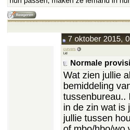
hun passen, maken ze iemand in hun 
7 oktober 2015, 0
curvers
Lid
Normale provis
Wat zien jullie 
bemiddeling va
tussenbureau.. 
in de zin wat is 
jullie tussen ho
of mbo/hbo/wo v