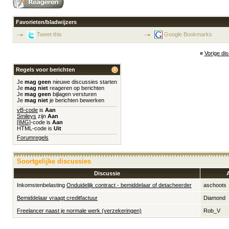
Favorieten/bladwijzers
Tweet this
Google Bookmarks
«
Vorige di
Regels voor berichten
Je
mag geen
nieuwe discussies starten
Je
mag niet
reageren op berichten
Je
mag geen
bijlagen versturen
Je
mag niet
je berichten bewerken
vB-code
is
Aan
Smileys
zijn
Aan
[IMG]
-code is
Aan
HTML-code is
Uit
Forumregels
Soortgelijke discussies
Discussie
Inkomstenbelasting
Onduidelijk contract - bemiddelaar of detacheerder
aschoots
Bemiddelaar vraagt creditfactuur
Diamond
Freelancer naast je normale werk (verzekeringen)
Rob_V