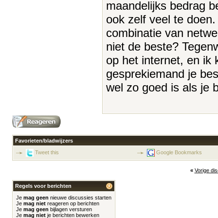
maandelijks bedrag be
ook zelf veel te doen. 
combinatie van netwe
niet de beste? Tegenwo
op het internet, en ik
gesprekiemand je best
wel zo goed is als je
Favorieten/bladwijzers
Tweet this
Google Bookmarks
«
Vorige di
Regels voor berichten
Je
mag geen
nieuwe discussies starten
Je
mag niet
reageren op berichten
Je
mag geen
bijlagen versturen
Je
mag niet
je berichten bewerken