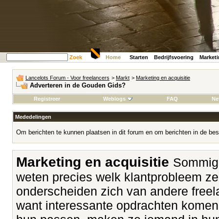
Zoek
Home
Starten
Bedrijfsvoering
Market
Lancelots Forum - Voor freelancers
>
Markt
>
Marketing en acquisitie
Adverteren in de Gouden Gids?
Registreer
Weblogs
FAQ
Ne
Mededelingen
Om berichten te kunnen plaatsen in dit forum en om berichten in de bes
Marketing en acquisitie
Sommige
weten precies welk klantprobleem z
onderscheiden zich van andere freela
want interessante opdrachten komen v