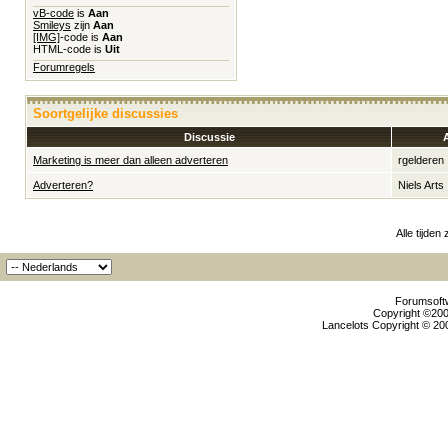
vB-code
is
Aan
Smileys
zijn
Aan
[IMG]
-code is
Aan
HTML-code is
Uit
Forumregels
Soortgelijke discussies
Discussie
Marketing is meer dan alleen adverteren
rgelderen
Adverteren?
Niels Arts
Alle tijden
Forumsoftw
Copyright ©2000
Lancelots Copyright © 200