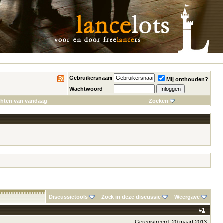
Gebruikersnaam
Mij onthouden?
Wachtwoord
chten van vandaag
Zoeken
Discussietools
Zoek in deze discussie
Weergave
#
1
Geregistreerd: 20 maart 2013