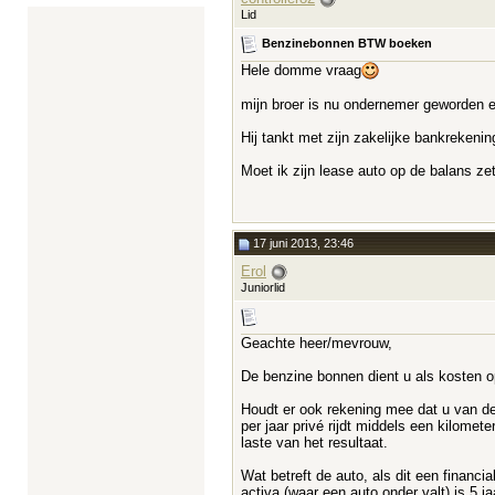
Lid
Benzinebonnen BTW boeken
Hele domme vraag
mijn broer is nu ondernemer geworden e
Hij tankt met zijn zakelijke bankrekeni
Moet ik zijn lease auto op de balans ze
17 juni 2013, 23:46
Erol
Juniorlid
Geachte heer/mevrouw,
De benzine bonnen dient u als kosten o
Houdt er ook rekening mee dat u van de
per jaar privé rijdt middels een kilome
laste van het resultaat.
Wat betreft de auto, als dit een financi
activa (waar een auto onder valt) is 5 