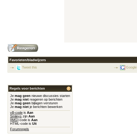
Favorieten/bladwijzers
Tweet this
Google
Regels voor berichten
Je
mag geen
nieuwe discussies starten
Je
mag niet
reageren op berichten
Je
mag geen
bijlagen versturen
Je
mag niet
je berichten bewerken
vB-code
is
Aan
Smileys
zijn
Aan
[IMG]
-code is
Aan
HTML-code is
Uit
Forumregels