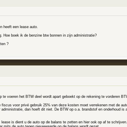
n heeft een lease auto.
ng. Hoe boek ik de benzine btw bonnen in zijn administratie?
tten ?
p te voeren het BTW deel wordt apart geboekt op de rekening te vorderen BTW
 fiscus voor privé gebruik 25% van deze kosten moet verrekenen met de auto
ter administratie, dan hoeft dit niet. De BTW op o.a. brandstof en onderhoud i
al lease is dient u de auto op de balans te zetten en hier ook op af te schrijve
jaar mits de auto tegen nieuwwaarde op de balans wordt gezet.