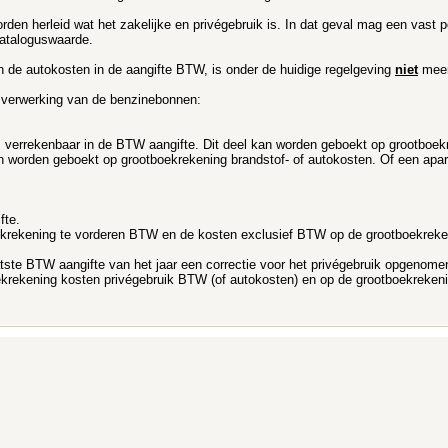
worden herleid wat het zakelijke en privégebruik is. In dat geval mag een vast
cataloguswaarde.
de autokosten in de aangifte BTW, is onder de huidige regelgeving
niet
meer
e verwerking van de benzinebonnen:
s verrekenbaar in de BTW aangifte. Dit deel kan worden geboekt op grootboe
worden geboekt op grootboekrekening brandstof- of autokosten. Of een aparte
fte.
krekening te vorderen BTW en de kosten exclusief BTW op de grootboekreken
laatste BTW aangifte van het jaar een correctie voor het privégebruik opgen
ekrekening kosten privégebruik BTW (of autokosten) en op de grootboekreken