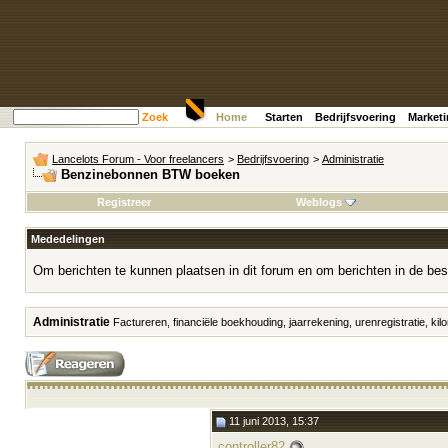
Zoek
Home
Starten
Bedrijfsvoering
Market
Lancelots Forum - Voor freelancers
>
Bedrijfsvoering
>
Administratie
Benzinebonnen BTW boeken
Registreer
Weblogs
Mededelingen
Om berichten te kunnen plaatsen in dit forum en om berichten in de bes
Administratie
Factureren, financiële boekhouding, jaarrekening, urenregistratie, kilo
11 juni 2013, 15:37
controller82