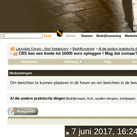
Zoek
Home
Starten
Bedrijfsvoering
Market
Lancelots Forum - Voor freelancers
>
Bedrijfsvoering
>
Al die andere praktische 
CBS kan een boete tot 16000 euro opleggen ! Mag dat zomaar
Registreer
Weblogs
FAQ
Ne
Mededelingen
Om berichten te kunnen plaatsen in dit forum en om berichten in de bes
Al die andere praktische dingen
Bedrijfsnaam, KvK, spullen inkopen, briefpapier,
7 juni 2017, 16:2