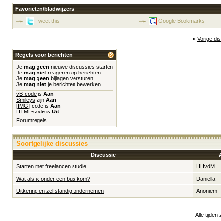
Favorieten/bladwijzers
Tweet this
Google Bookmarks
«
Vorige di
Regels voor berichten
Je
mag geen
nieuwe discussies starten
Je
mag niet
reageren op berichten
Je
mag geen
bijlagen versturen
Je
mag niet
je berichten bewerken
vB-code
is
Aan
Smileys
zijn
Aan
[IMG]
-code is
Aan
HTML-code is
Uit
Forumregels
Soortgelijke discussies
Discussie
Starten met freelancen studie
HHvdM
Wat als ik onder een bus kom?
Daniella
Uitkering en zelfstandig ondernemen
Anoniem
Alle tijden