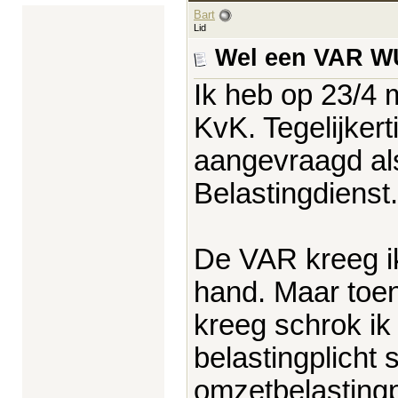
Bart
Lid
Wel een VAR W
Ik heb op 23/4 m
KvK. Tegelijker
aangevraagd al
Belastingdienst.
De VAR kreeg ik
hand. Maar toen
kreeg schrok ik
belastingplicht
omzetbelastingp