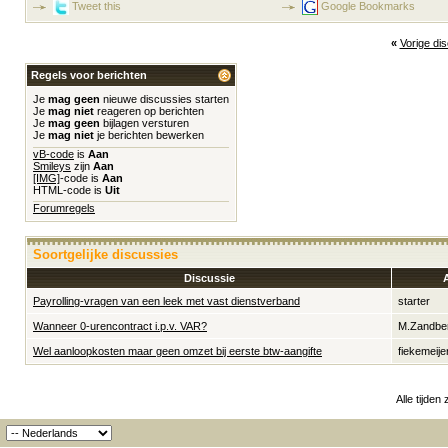
Tweet this
Google Bookmarks
«
Vorige di
Regels voor berichten
Je
mag geen
nieuwe discussies starten
Je
mag niet
reageren op berichten
Je
mag geen
bijlagen versturen
Je
mag niet
je berichten bewerken
vB-code
is
Aan
Smileys
zijn
Aan
[IMG]
-code is
Aan
HTML-code is
Uit
Forumregels
Soortgelijke discussies
Discussie
Payrolling-vragen van een leek met vast dienstverband
starter
Wanneer 0-urencontract i.p.v. VAR?
M.Zandbe
Wel aanloopkosten maar geen omzet bij eerste btw-aangifte
fiekemeije
Alle tijden