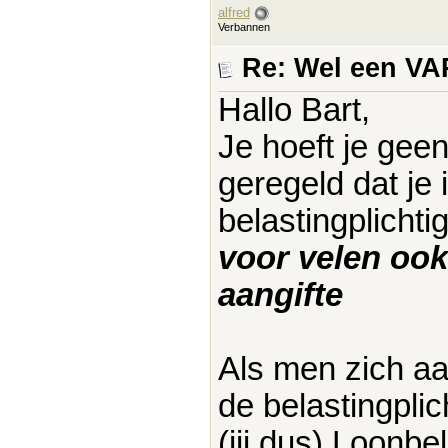
alfred
Verbannen
Re: Wel een V
Hallo Bart,
Je hoeft je gee
geregeld dat je 
belastingplicht
voor velen ook
aangifte
Als men zich aa
de belastingpli
(jij dus) Loonb