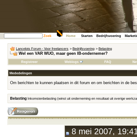
Zoek
Home
Starten
Bedrijfsvoering
Market
Lancelots Forum - Voor freelancers
>
Bedrijfsvoering
>
Belasting
Wel een VAR WUO, maar geen IB-ondernemer?
Registreer
Weblogs
FAQ
Ne
Mededelingen
Om berichten te kunnen plaatsen in dit forum en om berichten in de bes
Belasting
Inkomstenbelasting (winst uit onderneming en resultaat uit overige werk
8 mei 2007, 19:4