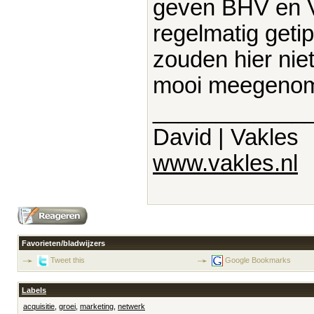
geven BHV en 
regelmatig geti
zouden hier nie
mooi meegeno
____________
David | Vakles
www.vakles.nl
Favorieten/bladwijzers
Tweet this
Google Bookmarks
Labels
acquisitie
,
groei
,
marketing
,
netwerk