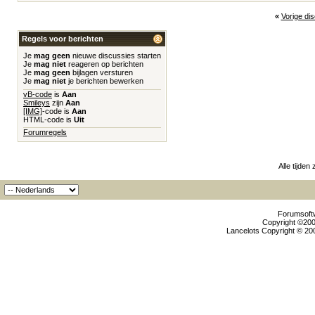
«
Vorige di
Regels voor berichten
Je
mag geen
nieuwe discussies starten
Je
mag niet
reageren op berichten
Je
mag geen
bijlagen versturen
Je
mag niet
je berichten bewerken
vB-code
is
Aan
Smileys
zijn
Aan
[IMG]
-code is
Aan
HTML-code is
Uit
Forumregels
Alle tijden
Forumsoftw
Copyright ©2000
Lancelots Copyright © 200