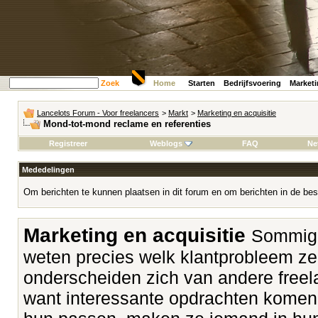
Zoek
Home
Starten
Bedrijfsvoering
Market
Lancelots Forum - Voor freelancers
>
Markt
>
Marketing en acquisitie
Mond-tot-mond reclame en referenties
Registreer
Weblogs
FAQ
Ne
Mededelingen
Om berichten te kunnen plaatsen in dit forum en om berichten in de bes
Marketing en acquisitie
Sommige
weten precies welk klantprobleem z
onderscheiden zich van andere freela
want interessante opdrachten komen v