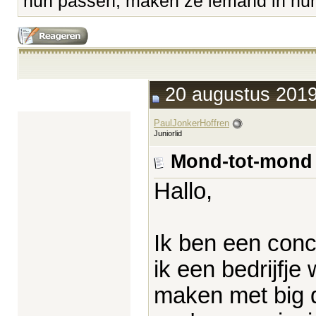
hun passen, maken ze iemand in hun 
20 augustus 2019
PaulJonkerHoffren
Juniorlid
Mond-tot-mond 
Hallo,
Ik ben een conc
ik een bedrijfje 
maken met big d