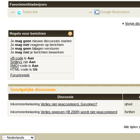
Favorieten/bladwijzers
Tweet this
Google Bookmarks
«
Vorige di
Regels voor berichten
Je
mag geen
nieuwe discussies starten
Je
mag niet
reageren op berichten
Je
mag geen
bijlagen versturen
Je
mag niet
je berichten bewerken
vB-code
is
Aan
Smileys
zijn
Aan
[IMG]
-code is
Aan
HTML-code is
Uit
Forumregels
Soortgelijke discussies
Discussie
Inkomstenbelasting
Verlies niet geaccepteerd. Gevolgen?
qhsd
Inkomstenbelasting
Verlies opgeven (IB 2009) wordt niet geaccepteerd
fortfort
Alle tijden