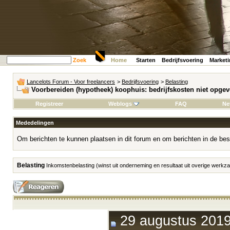
Zoek
Home
Starten
Bedrijfsvoering
Market
Lancelots Forum - Voor freelancers
>
Bedrijfsvoering
>
Belasting
Voorbereiden (hypotheek) koophuis: bedrijfskosten niet opge
Registreer
Weblogs
FAQ
Ne
Mededelingen
Om berichten te kunnen plaatsen in dit forum en om berichten in de bes
Belasting
Inkomstenbelasting (winst uit onderneming en resultaat uit overige werk
29 augustus 2019