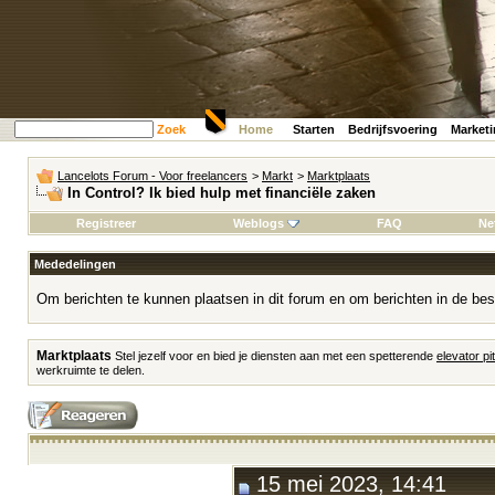
Zoek
Home
Starten
Bedrijfsvoering
Market
Lancelots Forum - Voor freelancers
>
Markt
>
Marktplaats
In Control? Ik bied hulp met financiële zaken
Registreer
Weblogs
FAQ
Ne
Mededelingen
Om berichten te kunnen plaatsen in dit forum en om berichten in de bes
Marktplaats
Stel jezelf voor en bied je diensten aan met een spetterende
elevator pi
werkruimte te delen.
15 mei 2023, 14:41