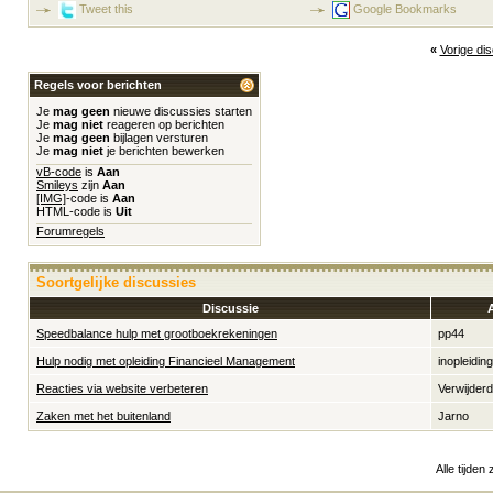
Tweet this
Google Bookmarks
«
Vorige di
Regels voor berichten
Je
mag geen
nieuwe discussies starten
Je
mag niet
reageren op berichten
Je
mag geen
bijlagen versturen
Je
mag niet
je berichten bewerken
vB-code
is
Aan
Smileys
zijn
Aan
[IMG]
-code is
Aan
HTML-code is
Uit
Forumregels
Soortgelijke discussies
Discussie
Speedbalance hulp met grootboekrekeningen
pp44
Hulp nodig met opleiding Financieel Management
inopleiding
Reacties via website verbeteren
Verwijder
Zaken met het buitenland
Jarno
Alle tijden