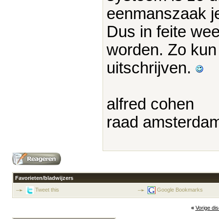
eenmanszaak je
Dus in feite we
worden. Zo kun 
uitschrijven.
alfred cohen
raad amsterda
Favorieten/bladwijzers
Tweet this
Google Bookmarks
«
Vorige di