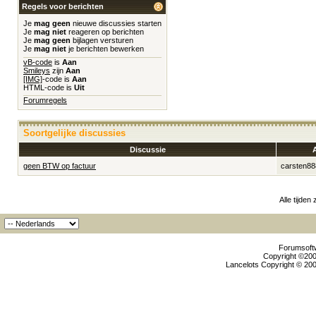
Regels voor berichten
Je
mag geen
nieuwe discussies starten
Je
mag niet
reageren op berichten
Je
mag geen
bijlagen versturen
Je
mag niet
je berichten bewerken
vB-code
is
Aan
Smileys
zijn
Aan
[IMG]
-code is
Aan
HTML-code is
Uit
Forumregels
Soortgelijke discussies
Discussie
geen BTW op factuur
carsten88
Alle tijden
Forumsoftw
Copyright ©2000
Lancelots Copyright © 200