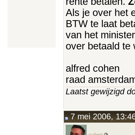
rente betalen.
Z
Als je over het
BTW te laat beta
van het minist
over betaald te
alfred cohen
raad amsterda
Laatst gewijzigd 
7 mei 2006, 13:4
scribent