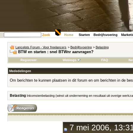
Zoek
Home
Starten
Bedrijfsvoering
Market
Lancelots Forum - Voor freelancers
>
Bedrijfsvoering
>
Belasting
BTW en starten : snel BTWnr aanvragen?
Registreer
Weblogs
FAQ
Ne
Mededelingen
Om berichten te kunnen plaatsen in dit forum en om berichten in de bes
Belasting
Inkomstenbelasting (winst uit onderneming en resultaat uit overige werk
7 mei 2006, 13:3