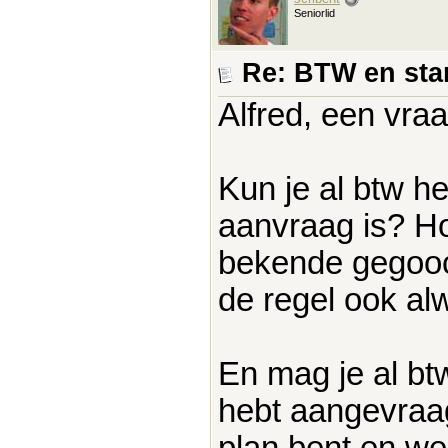
Seniorlid
Re: BTW en sta
Alfred, een vraa
Kun je al btw h
aanvraag is? Ho
bekende gegooc
de regel ook al
En mag je al bt
hebt aangevraag
plan bent en wee