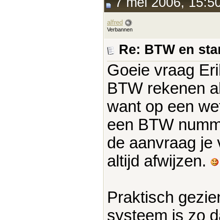
7 mei 2006, 15:5
alfred
Verbannen
Re: BTW en sta
Goeie vraag Eri
BTW rekenen al
want op een wett
een BTW nummer.
de aanvraag je
altijd afwijzen.
Praktisch gezien
systeem is zo da