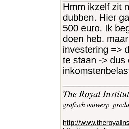
Hmm ikzelf zit n
dubben. Hier ga
500 euro. Ik be
doen heb, maar 
investering => d
te staan -> dus 
inkomstenbelast
____________
The Royal Institu
grafisch ontwerp, prod
http://www.theroyalin