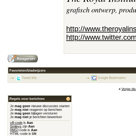
grafisch ontwerp, prod
http://www.theroyalin
http://www.twitter.co
Favorieten/bladwijzers
Tweet this
Google Bookmarks
«
Vorige di
Regels voor berichten
Je
mag geen
nieuwe discussies starten
Je
mag niet
reageren op berichten
Je
mag geen
bijlagen versturen
Je
mag niet
je berichten bewerken
vB-code
is
Aan
Smileys
zijn
Aan
[IMG]
-code is
Aan
HTML-code is
Uit