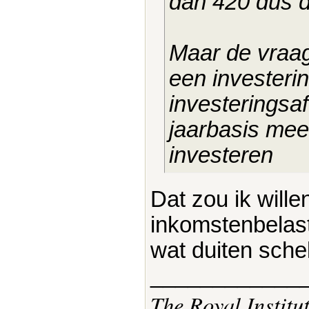
dan 420 dus da
Maar de vraag
een investeri
investeringsa
jaarbasis mee
investeren
Dat zou ik will
inkomstenbelast
wat duiten sche
____________
The Royal Institu