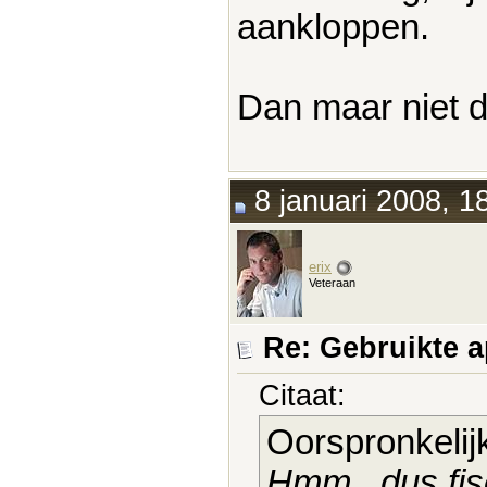
aankloppen.
Dan maar niet d
8 januari 2008, 1
erix
Veteraan
Re: Gebruikte 
Citaat:
Oorspronkelij
Hmm.. dus fis