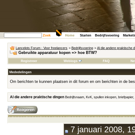
Zoek
Home
Starten
Bedrijfsvoering
Market
Lancelots Forum - Voor freelancers
>
Bedrijfsvoering
>
Al die andere praktische 
Gebruikte apparatuur kopen => hoe BTW?
Registreer
Weblogs
FAQ
Ne
Mededelingen
Om berichten te kunnen plaatsen in dit forum en om berichten in de bes
Al die andere praktische dingen
Bedrijfsnaam, KvK, spullen inkopen, briefpapier,
7 januari 2008, 1