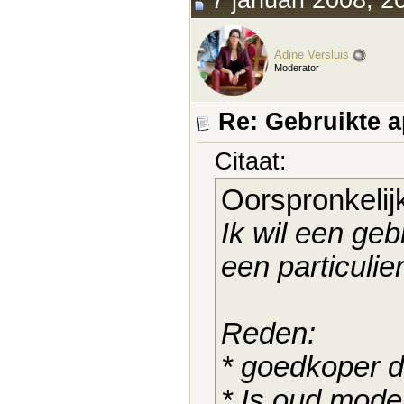
7 januari 2008, 2
Adine Versluis
Moderator
Re: Gebruikte 
Citaat:
Oorspronkelij
Ik wil een ge
een particulier
Reden:
* goedkoper 
* Is oud model